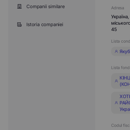
Companii similare
Adresa
Україна
міськог
Istoria companiei
45
Lista cond
Якуб
Lista fond
КІН
(КОН
ХОТ
РАЙ
Укра
Codul fisc