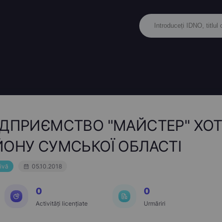
ДПРИЄМСТВО "МАЙСТЕР" ХОТ
ОНУ СУМСЬКОЇ ОБЛАСТІ
ivă
05.10.2018
0
0
Activități licențiate
Urmăriri