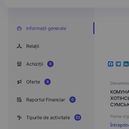
Informații generale
Relații
Achiziții
0
Faceboo
Teleg
Li
Oferte
4
Denumire
КОМУНА
ХОТІНС
Raportul Financiar
0
СУМСЬК
Forma orga
Tipurile de activitate
52
Întrepri