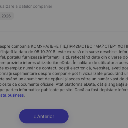
ualizare a datelor companiei
6.2026
a despre compania КОМУНАЛЬНЕ ПІДПРИЄМСТВО "МАЙСТЕР" Х
iințată la data de 05.10.2018, este extrasă din surse deschise. Inform
tfel, portalul furnizează informații la zi, reflectând date din diverse
e prezinte interes utilizatorilor eData. În calitate de utilizator a acest
e exemplu: număr de contact, poștă electronică, website), aveți pos
formații suplimentare despre companie pot fi vizualizate procurând 
te având un anumit set de opțiuni și acces către un număr vast de dat
 folosite ca documente oficiale. Atât platforma eData, cât și angajații a
e partea informaților publicate pe site. Dacă au fost depistate inform
ata.business
.
« Anterior