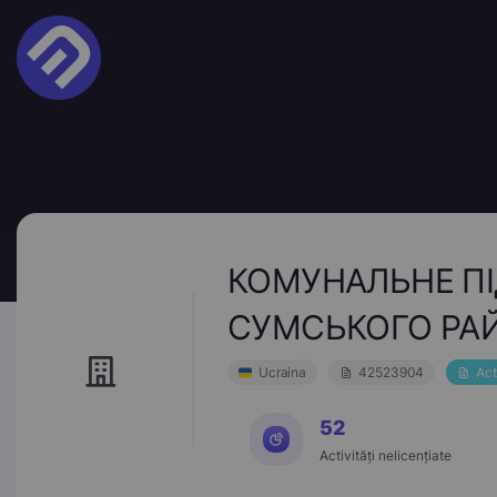
КОМУНАЛЬНЕ ПІ
СУМСЬКОГО РАЙ
Ucraina
42523904
Act
52
Activități nelicențiate