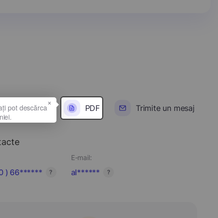
×
PDF
Trimite un mesaj
tacte
E-mail:
0 ) 66******
al******
?
?