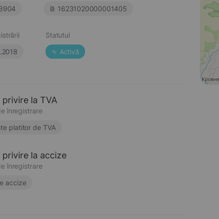
3904
16231020000001405
strării
Statutul
.2018
Activă
 privire la TVA
e înregistrare
te platitor de TVA
privire la accize
e înregistrare
e accize