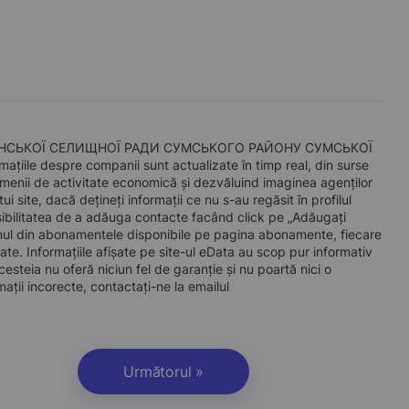
ОТІНСЬКОЇ СЕЛИЩНОЇ РАДИ СУМСЬКОГО РАЙОНУ СУМСЬКОЇ
ațiile despre companii sunt actualizate în timp real, din surse
 domenii de activitate economică și dezvăluind imaginea agenților
ui site, dacă dețineți informații ce nu s-au regăsit în profilul
ibilitatea de a adăuga contacte facând click pe „Adăugați
unul din abonamentele disponibile pe pagina abonamente, fiecare
e. Informațiile afișate pe site-ul eData au scop pur informativ
cesteia nu oferă niciun fel de garanție și nu poartă nici o
ații incorecte, contactați-ne la emailul
Următorul »