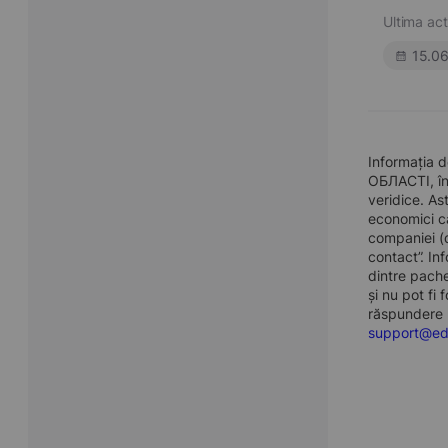
Ultima act
15.0
Informați
ОБЛАСТІ, înf
veridice. As
economici car
companiei (d
contact”. In
dintre pache
și nu pot fi
răspundere p
support@ed