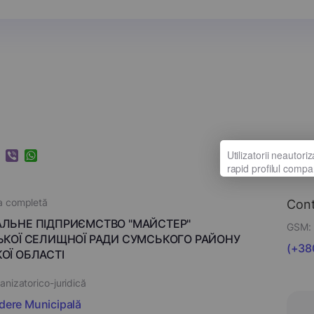
k
ram
nkedIn
Viber
WhatsApp
a completă
Con
ЛЬНЕ ПІДПРИЄМСТВО "МАЙСТЕР"
GSM:
ЬКОЇ СЕЛИЩНОЇ РАДИ СУМСЬКОГО РАЙОНУ
(+38
ОЇ ОБЛАСТІ
nizatorico-juridică
ndere Municipală