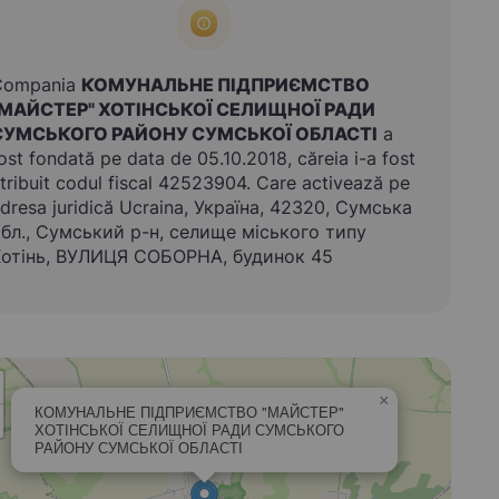
Compania
КОМУНАЛЬНЕ ПІДПРИЄМСТВО
"МАЙСТЕР" ХОТІНСЬКОЇ СЕЛИЩНОЇ РАДИ
СУМСЬКОГО РАЙОНУ СУМСЬКОЇ ОБЛАСТІ
a
ost fondată pe data de 05.10.2018, căreia i-a fost
tribuit codul fiscal 42523904. Care activează pe
dresa juridică Ucraina, Україна, 42320, Сумська
бл., Сумський р-н, селище міського типу
отінь, ВУЛИЦЯ СОБОРНА, будинок 45
×
КОМУНАЛЬНЕ ПІДПРИЄМСТВО "МАЙСТЕР"
ХОТІНСЬКОЇ СЕЛИЩНОЇ РАДИ СУМСЬКОГО
РАЙОНУ СУМСЬКОЇ ОБЛАСТІ