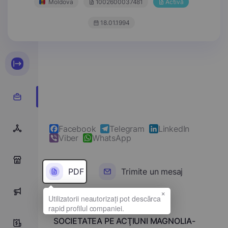
Moldova
1002600037481
Activă
18.01.1994
Facebook
Telegram
LinkedIn
Viber
WhatsApp
0
PDF
Trimite un mesaj
×
0
Denumirea completă
SOCIETATEA PE ACŢIUNI MAGNOLIA-
10