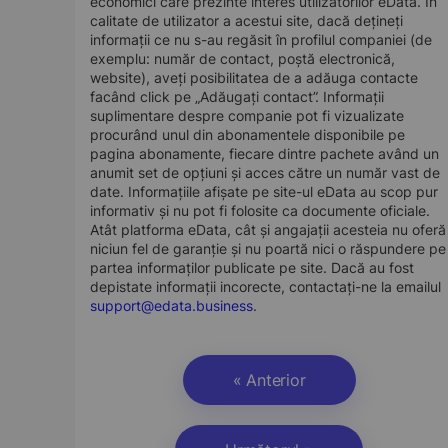
economici care prezinte interes utilizatorilor eData. În
calitate de utilizator a acestui site, dacă dețineți
informații ce nu s-au regăsit în profilul companiei (de
exemplu: număr de contact, poștă electronică,
website), aveți posibilitatea de a adăuga contacte
facând click pe „Adăugați contact”. Informații
suplimentare despre companie pot fi vizualizate
procurând unul din abonamentele disponibile pe
pagina abonamente, fiecare dintre pachete având un
anumit set de opțiuni și acces către un număr vast de
date. Informațiile afișate pe site-ul eData au scop pur
informativ și nu pot fi folosite ca documente oficiale.
Atât platforma eData, cât și angajații acesteia nu oferă
niciun fel de garanție și nu poartă nici o răspundere pe
partea informaților publicate pe site. Dacă au fost
depistate informații incorecte, contactați-ne la emailul
support@edata.business
.
« Anterior