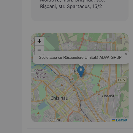
Rîşcani, str. Spartacus, 15/2
+
−
×
Societatea cu Răspundere Limitată ADVA-GRUP
Leaflet