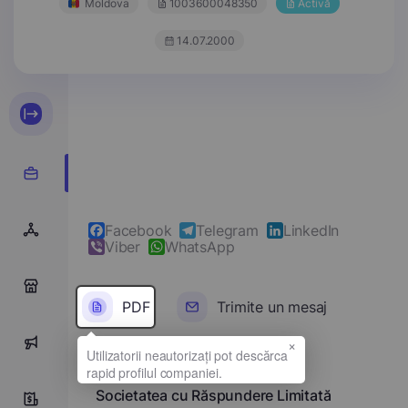
Moldova
1003600048350
Activă
14.07.2000
Facebook
Telegram
LinkedIn
Viber
WhatsApp
0
PDF
Trimite un mesaj
×
0
Denumirea completă
Societatea cu Răspundere Limitată
7