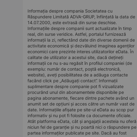
Informația despre compania Societatea cu
Răspundere Limitată ADVA-GRUP, înființată la data de
14.07.2000, este extrasă din surse deschise.
Informațiile despre companii sunt actualizate în timp
real, din surse veridice. Astfel, portalul furnizează
informații la zi, reflectând date din diverse domenii de
activitate economică și dezvăluind imaginea agenților
economici care prezinte interes utilizatorilor eData. În
calitate de utilizator a acestui site, dacă dețineți
informații ce nu s-au regăsit în profilul companiei (de
exemplu: număr de contact, poștă electronică,
website), aveți posibilitatea de a adăuga contacte
facând click pe „Adăugați contact”. Informații
suplimentare despre companie pot fi vizualizate
procurând unul din abonamentele disponibile pe
pagina abonamente, fiecare dintre pachete având un
anumit set de opțiuni și acces către un număr vast de
date. Informațiile afișate pe site-ul eData au scop pur
informativ și nu pot fi folosite ca documente oficiale.
Atât platforma eData, cât și angajații acesteia nu oferă
niciun fel de garanție și nu poartă nici o răspundere pe
partea informaților publicate pe site. Dacă au fost