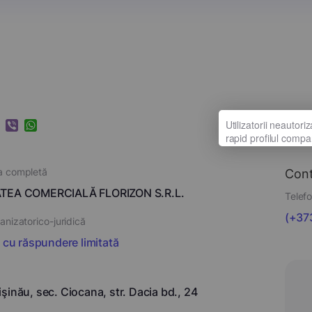
k
ram
nkedIn
Viber
WhatsApp
a completă
Con
TEA COMERCIALĂ FLORIZON S.R.L.
Telefo
(+373
nizatorico-juridică
i cu răspundere limitată
şinău, sec. Ciocana, str. Dacia bd., 24