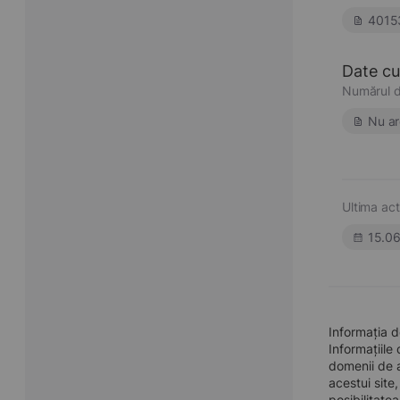
4015
Date cu 
Numărul d
Nu ar
Ultima act
15.0
Informația 
Informațiile
domenii de a
acestui site
posibilitate