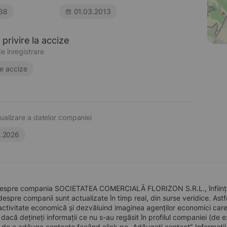
38
01.03.2013
privire la accize
e înregistrare
e accize
ualizare a datelor companiei
6.2026
despre compania SOCIETATEA COMERCIALĂ FLORIZON S.R.L., înființat
 despre companii sunt actualizate în timp real, din surse veridice. Astfe
ctivitate economică și dezvăluind imaginea agenților economici care pre
, dacă dețineți informații ce nu s-au regăsit în profilul companiei (d
a de a adăuga contacte facând click pe „Adăugați contact”. Informați