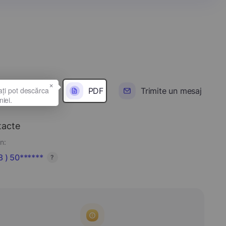
×
PDF
Trimite un mesaj
tacte
n:
 ) 50******
?