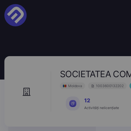
SOCIETATEA COM
Moldova
1003600132202
12
Activități nelicențiate