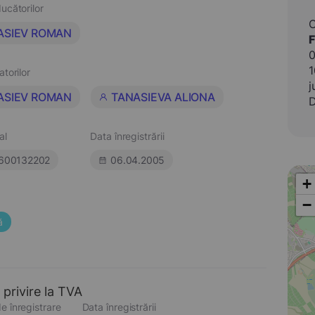
ucătorilor
ASIEV ROMAN
F
0
1
atorilor
j
ASIEV ROMAN
TANASIEVA ALIONA
D
al
Data înregistrării
600132202
06.04.2005
+
−
ă
 privire la TVA
e înregistrare
Data înregistrării