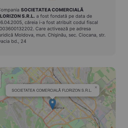
Compania
SOCIETATEA COMERCIALĂ
LORIZON S.R.L.
a fost fondată pe data de
6.04.2005, căreia i-a fost atribuit codul fiscal
003600132202. Care activează pe adresa
uridică Moldova, mun. Chişinău, sec. Ciocana, str.
acia bd., 24
×
SOCIETATEA COMERCIALĂ FLORIZON S.R.L.