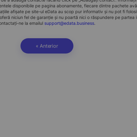
ntele disponibile pe pagina abonamente, fiecare dintre pachete avân
ațiile afișate pe site-ul eData au scop pur informativ și nu pot fi folo
oferă niciun fel de garanție și nu poartă nici o răspundere pe partea i
ontactați-ne la emailul
support@edata.business
.
« Anterior