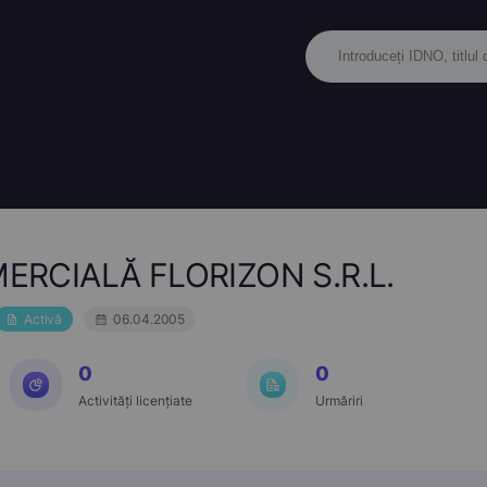
ERCIALĂ FLORIZON S.R.L.
Activă
06.04.2005
0
0
Activități licențiate
Urmăriri