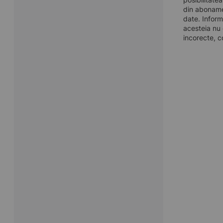
din aboname
date. Inform
acesteia nu 
incorecte, c