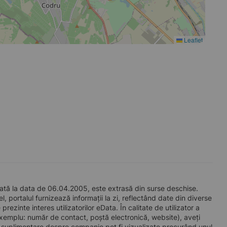
Leaflet
ă la data de 06.04.2005, este extrasă din surse deschise.
l, portalul furnizează informații la zi, reflectând date din diverse
zinte interes utilizatorilor eData. În calitate de utilizator a
e exemplu: număr de contact, poștă electronică, website), aveți
i suplimentare despre companie pot fi vizualizate procurând unul