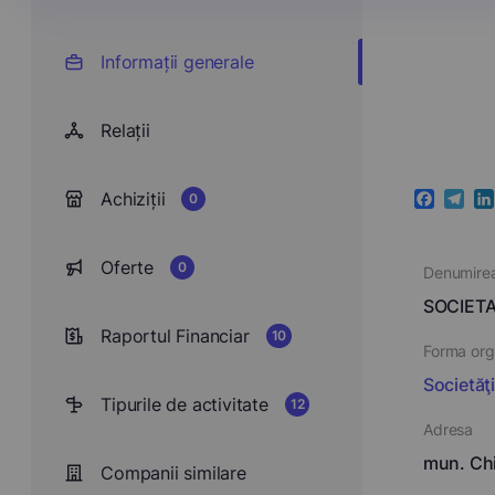
Informații generale
Relații
Achiziții
0
Faceboo
Teleg
Li
Oferte
0
Denumire
SOCIETA
Raportul Financiar
10
Forma orga
Societăţ
Tipurile de activitate
12
Adresa
mun. Chi
Companii similare