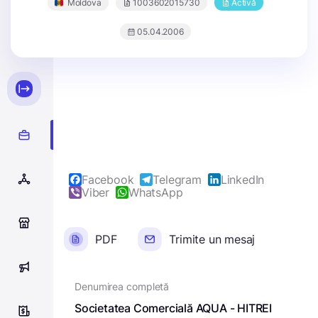
Moldova
1003602015730
Activă
05.04.2006
Facebook
Telegram
LinkedIn
Viber
WhatsApp
0
PDF
Trimite un mesaj
0
Denumirea completă
Societatea Comercială AQUA - HITREI
10