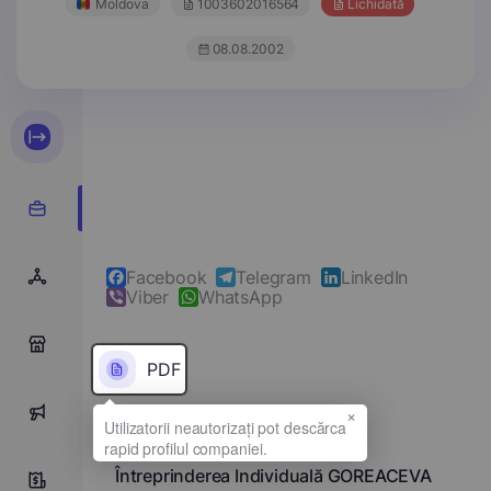
Moldova
1003602016564
Lichidată
08.08.2002
Facebook
Telegram
LinkedIn
Viber
WhatsApp
0
PDF
×
0
Denumirea completă
Întreprinderea Individuală GOREACEVA
0