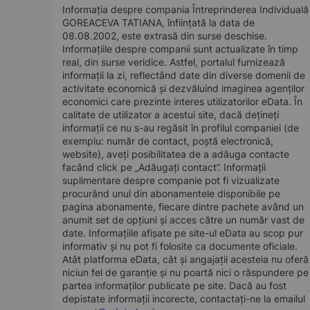
Informația despre compania Întreprinderea Individuală
GOREACEVA TATIANA, înființată la data de
08.08.2002, este extrasă din surse deschise.
Informațiile despre companii sunt actualizate în timp
real, din surse veridice. Astfel, portalul furnizează
informații la zi, reflectând date din diverse domenii de
activitate economică și dezvăluind imaginea agenților
economici care prezinte interes utilizatorilor eData. În
calitate de utilizator a acestui site, dacă dețineți
informații ce nu s-au regăsit în profilul companiei (de
exemplu: număr de contact, poștă electronică,
website), aveți posibilitatea de a adăuga contacte
facând click pe „Adăugați contact”. Informații
suplimentare despre companie pot fi vizualizate
procurând unul din abonamentele disponibile pe
pagina abonamente, fiecare dintre pachete având un
anumit set de opțiuni și acces către un număr vast de
date. Informațiile afișate pe site-ul eData au scop pur
informativ și nu pot fi folosite ca documente oficiale.
Atât platforma eData, cât și angajații acesteia nu oferă
niciun fel de garanție și nu poartă nici o răspundere pe
partea informaților publicate pe site. Dacă au fost
depistate informații incorecte, contactați-ne la emailul