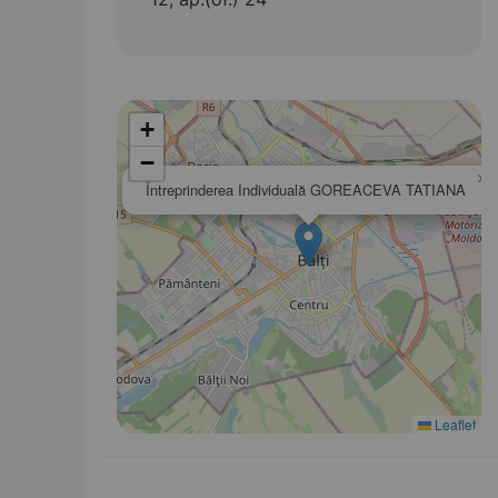
+
−
×
Întreprinderea Individuală GOREACEVA TATIANA
Leaflet