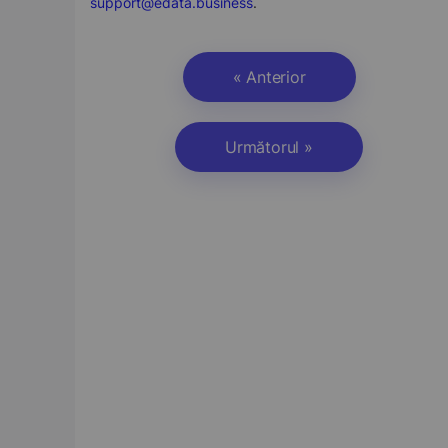
support@edata.business
.
« Anterior
Următorul »