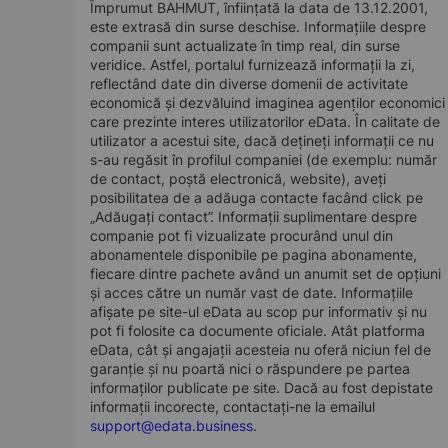
Împrumut BAHMUT, înființată la data de 13.12.2001,
este extrasă din surse deschise. Informațiile despre
companii sunt actualizate în timp real, din surse
veridice. Astfel, portalul furnizează informații la zi,
reflectând date din diverse domenii de activitate
economică și dezvăluind imaginea agenților economici
care prezinte interes utilizatorilor eData. În calitate de
utilizator a acestui site, dacă dețineți informații ce nu
s-au regăsit în profilul companiei (de exemplu: număr
de contact, poștă electronică, website), aveți
posibilitatea de a adăuga contacte facând click pe
„Adăugați contact”. Informații suplimentare despre
companie pot fi vizualizate procurând unul din
abonamentele disponibile pe pagina abonamente,
fiecare dintre pachete având un anumit set de opțiuni
și acces către un număr vast de date. Informațiile
afișate pe site-ul eData au scop pur informativ și nu
pot fi folosite ca documente oficiale. Atât platforma
eData, cât și angajații acesteia nu oferă niciun fel de
garanție și nu poartă nici o răspundere pe partea
informaților publicate pe site. Dacă au fost depistate
informații incorecte, contactați-ne la emailul
support@edata.business
.