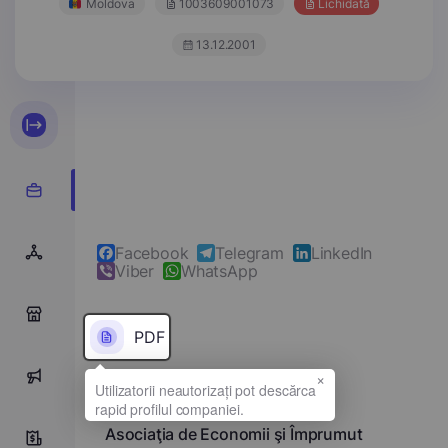
Moldova
1003609001073
Lichidată
13.12.2001
Facebook
Telegram
LinkedIn
Viber
WhatsApp
0
PDF
×
0
Denumirea completă
Asociaţia de Economii şi Împrumut
0