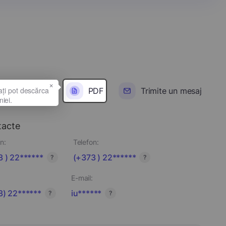
×
PDF
Trimite un mesaj
tacte
n:
Telefon:
 ) 22******
(+373 ) 22******
?
?
E-mail:
3) 22******
iu******
?
?