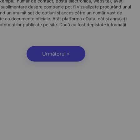
e exemplu: număr de contact, poștă electronică, website), aveți
i suplimentare despre companie pot fi vizualizate procurând unul
d un anumit set de opțiuni și acces către un număr vast de
site ca documente oficiale. Atât platforma eData, cât și angajații
nformaților publicate pe site. Dacă au fost depistate informații
Următorul »