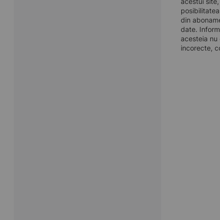
acestui site
posibilitate
din aboname
date. Inform
acesteia nu 
incorecte, c