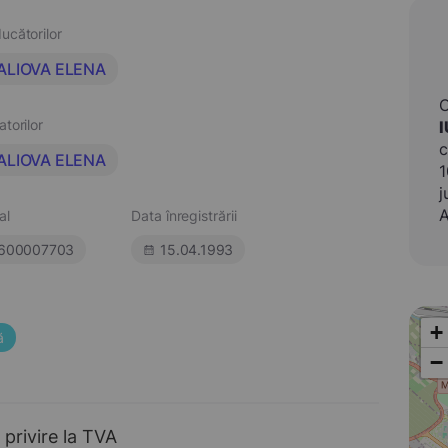
ucătorilor
ALIOVA ELENA
atorilor
c
ALIOVA ELENA
1
j
A
al
Data înregistrării
600007703
15.04.1993
+
ă
−
 privire la TVA