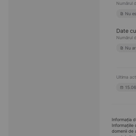
Numărul d
Nu es
Date cu 
Numărul d
Nu ar
Ultima act
15.0
Informația 
Informațiile
domenii de a