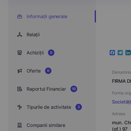
Informații generale
Relații
Achiziții
0
Faceboo
Teleg
Li
Oferte
0
Denumire
FIRMA D
Raportul Financiar
10
Forma orga
Societăţ
Tipurile de activitate
3
Adresa
mun. Chi
Companii similare
(of.) 97