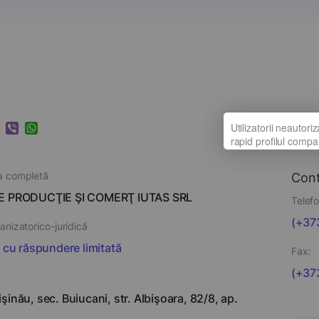
k
ram
nkedIn
Viber
WhatsApp
a completă
Con
E PRODUCŢIE ŞI COMERŢ IUTAS SRL
Telefo
(+373
nizatorico-juridică
i cu răspundere limitată
Fax:
(+37
şinău, sec. Buiucani, str. Albişoara, 82/8, ap.