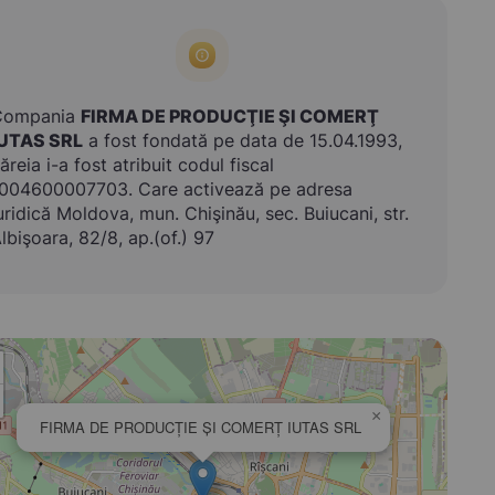
Compania
FIRMA DE PRODUCŢIE ŞI COMERŢ
IUTAS SRL
a fost fondată pe data de 15.04.1993,
ăreia i-a fost atribuit codul fiscal
004600007703. Care activează pe adresa
uridică Moldova, mun. Chişinău, sec. Buiucani, str.
lbişoara, 82/8, ap.(of.) 97
×
FIRMA DE PRODUCŢIE ŞI COMERŢ IUTAS SRL