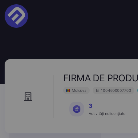
FIRMA DE PRODU
Moldova
1004600007703
3
Activități nelicențiate