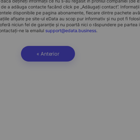
, dacă dețineți informații ce nu s-au regăsit în profilul companiei (d
a de a adăuga contacte facând click pe „Adăugați contact”. Informați
ntele disponibile pe pagina abonamente, fiecare dintre pachete avân
ațiile afișate pe site-ul eData au scop pur informativ și nu pot fi folo
oferă niciun fel de garanție și nu poartă nici o răspundere pe partea i
ontactați-ne la emailul
support@edata.business
.
« Anterior