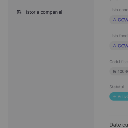
Lista cond
Istoria companiei
COV
Lista fond
COV
Codul fisc
1004
Statutul
Activ
Date cu