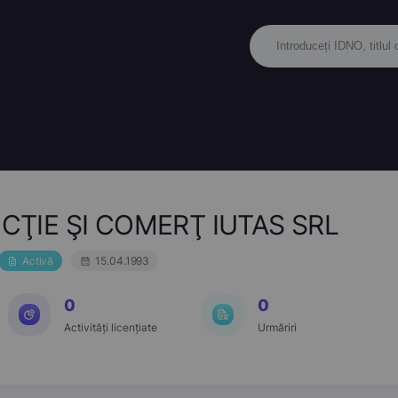
CŢIE ŞI COMERŢ IUTAS SRL
Activă
15.04.1993
0
0
Activități licențiate
Urmăriri