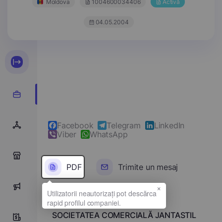
Moldova
1004600034406
Activă
04.05.2004
Facebook
Telegram
LinkedIn
Viber
WhatsApp
0
PDF
Trimite un mesaj
×
0
Denumirea completă
SOCIETATEA COMERCIALĂ JANTASTIL
10