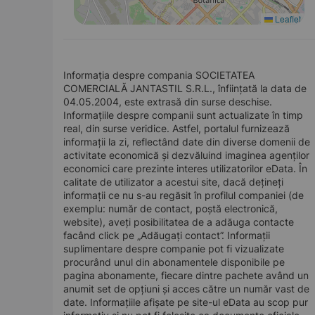
Leaflet
Informația despre compania SOCIETATEA
COMERCIALĂ JANTASTIL S.R.L., înființată la data de
04.05.2004, este extrasă din surse deschise.
Informațiile despre companii sunt actualizate în timp
real, din surse veridice. Astfel, portalul furnizează
informații la zi, reflectând date din diverse domenii de
activitate economică și dezvăluind imaginea agenților
economici care prezinte interes utilizatorilor eData. În
calitate de utilizator a acestui site, dacă dețineți
informații ce nu s-au regăsit în profilul companiei (de
exemplu: număr de contact, poștă electronică,
website), aveți posibilitatea de a adăuga contacte
facând click pe „Adăugați contact”. Informații
suplimentare despre companie pot fi vizualizate
procurând unul din abonamentele disponibile pe
pagina abonamente, fiecare dintre pachete având un
anumit set de opțiuni și acces către un număr vast de
date. Informațiile afișate pe site-ul eData au scop pur