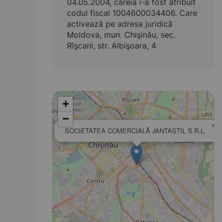
04.05.2004, căreia i-a fost atribuit
codul fiscal 1004600034406. Care
activează pe adresa juridică
Moldova, mun. Chişinău, sec.
Rîşcani, str. Albişoara, 4
+
−
×
SOCIETATEA COMERCIALĂ JANTASTIL S.R.L.