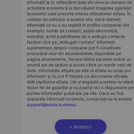
informații la zi, reflectând date din diverse domenii de
activitate economică și dezvăluind imaginea agenților
economici care prezinte interes utilizatorilor eData. În
calitate de utilizator a acestui site, dacă dețineți
informații ce nu s-au regăsit în profilul companiei (de
exemplu: număr de contact, poștă electronică,
website), aveți posibilitatea de a adăuga contacte
facând click pe „Adăugați contact”. Informații
suplimentare despre companie pot fi vizualizate
procurând unul din abonamentele disponibile pe
pagina abonamente, fiecare dintre pachete având un
anumit set de opțiuni și acces către un număr vast de
date. Informațiile afișate pe site-ul eData au scop pur
informativ și nu pot fi folosite ca documente oficiale.
Atât platforma eData, cât și angajații acesteia nu oferă
niciun fel de garanție și nu poartă nici o răspundere pe
partea informaților publicate pe site. Dacă au fost
depistate informații incorecte, contactați-ne la emailul
support@edata.business
.
« Anterior