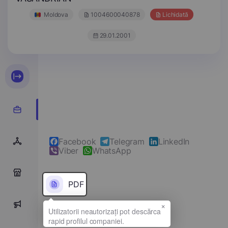
Moldova
1004600040878
Lichidată
29.01.2001
Facebook
Telegram
LinkedIn
Viber
WhatsApp
0
PDF
×
0
Denumirea completă