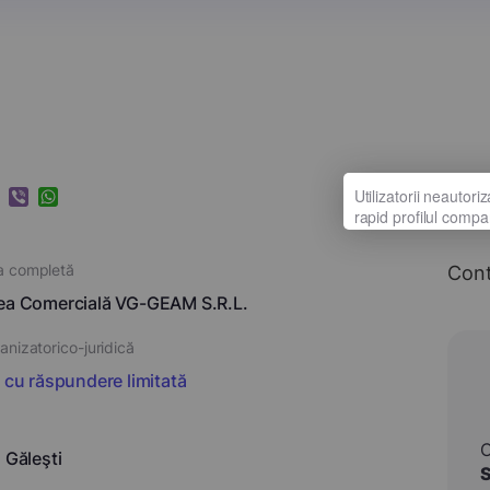
k
ram
nkedIn
Viber
WhatsApp
a completă
Con
ea Comercială VG-GEAM S.R.L.
nizatorico-juridică
i cu răspundere limitată
 Găleşti
S