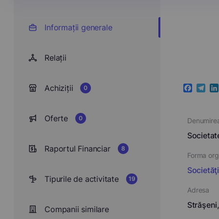
Informații generale
Relații
Achiziții
0
Faceboo
Teleg
Li
Oferte
0
Denumire
Societat
Raportul Financiar
8
Forma orga
Societăţ
Tipurile de activitate
19
Adresa
Străşeni,
Companii similare