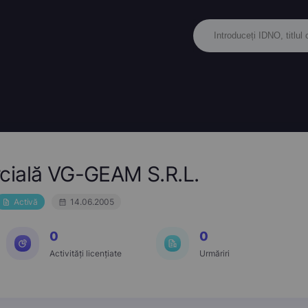
cială VG-GEAM S.R.L.
Activă
14.06.2005
0
0
Activități licențiate
Urmăriri