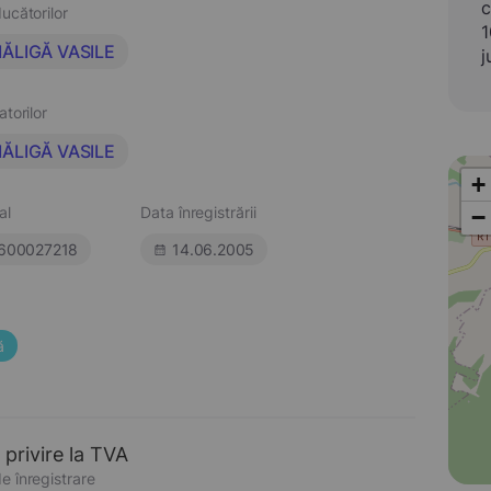
c
ucătorilor
1
ĂLIGĂ VASILE
j
atorilor
ĂLIGĂ VASILE
+
al
Data înregistrării
−
600027218
14.06.2005
ă
 privire la TVA
e înregistrare