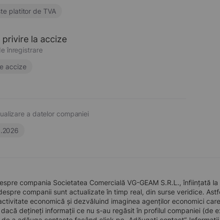
te platitor de TVA
privire la accize
e înregistrare
e accize
ualizare a datelor companiei
6.2026
despre compania Societatea Comercială VG-GEAM S.R.L., înființată la
 despre companii sunt actualizate în timp real, din surse veridice. Astfe
ctivitate economică și dezvăluind imaginea agenților economici care pre
, dacă dețineți informații ce nu s-au regăsit în profilul companiei (d
a de a adăuga contacte facând click pe „Adăugați contact”. Informați