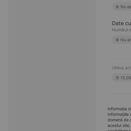
Nu es
Date cu 
Numărul d
Nu ar
Ultima act
15.0
Informația 
Informațiile
domenii de a
acestui site
posibilitate