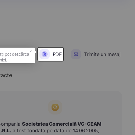
×
PDF
Trimite un mesaj
tacte
Compania
Societatea Comercială VG-GEAM
.R.L.
a fost fondată pe data de 14.06.2005,