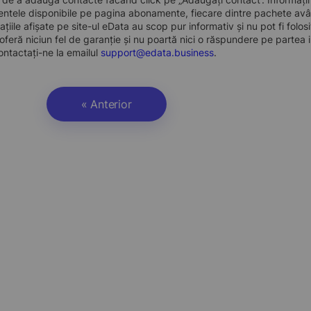
ntele disponibile pe pagina abonamente, fiecare dintre pachete avân
ațiile afișate pe site-ul eData au scop pur informativ și nu pot fi folo
oferă niciun fel de garanție și nu poartă nici o răspundere pe partea i
ontactați-ne la emailul
support@edata.business
.
« Anterior