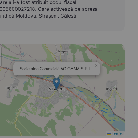
ăreia i-a fost atribuit codul fiscal
005600027218. Care activează pe adresa
uridică Moldova, Străşeni, Găleşti
×
Societatea Comercială VG-GEAM S.R.L.
Leaflet