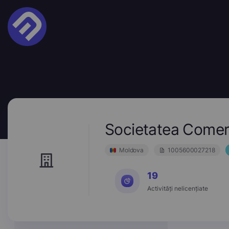
Societatea Comer
Moldova
1005600027218
19
Activități nelicențiate