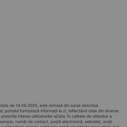
 data de 14.06.2005, este extrasă din surse deschise.
l, portalul furnizează informații la zi, reflectând date din diverse
zinte interes utilizatorilor eData. În calitate de utilizator a
e exemplu: număr de contact, poștă electronică, website), aveți
i suplimentare despre companie pot fi vizualizate procurând unul