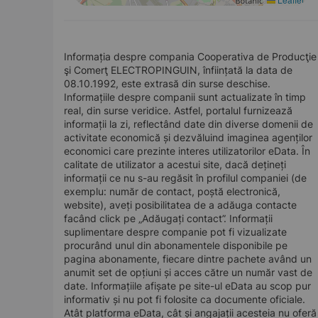
Informația despre compania Cooperativa de Producţie
şi Comerţ ELECTROPINGUIN, înființată la data de
08.10.1992, este extrasă din surse deschise.
Informațiile despre companii sunt actualizate în timp
real, din surse veridice. Astfel, portalul furnizează
informații la zi, reflectând date din diverse domenii de
activitate economică și dezvăluind imaginea agenților
economici care prezinte interes utilizatorilor eData. În
calitate de utilizator a acestui site, dacă dețineți
informații ce nu s-au regăsit în profilul companiei (de
exemplu: număr de contact, poștă electronică,
website), aveți posibilitatea de a adăuga contacte
facând click pe „Adăugați contact”. Informații
suplimentare despre companie pot fi vizualizate
procurând unul din abonamentele disponibile pe
pagina abonamente, fiecare dintre pachete având un
anumit set de opțiuni și acces către un număr vast de
date. Informațiile afișate pe site-ul eData au scop pur
informativ și nu pot fi folosite ca documente oficiale.
Atât platforma eData, cât și angajații acesteia nu oferă