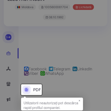
Moldova
1005600061704
Lichidată
08.10.1992
Facebook
Telegram
LinkedIn
Viber
WhatsApp
0
PDF
×
0
Denumirea completă