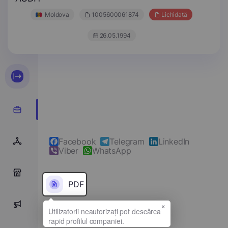
Moldova
1005600061874
Lichidată
26.05.1994
Facebook
Telegram
LinkedIn
Viber
WhatsApp
0
PDF
×
0
Denumirea completă