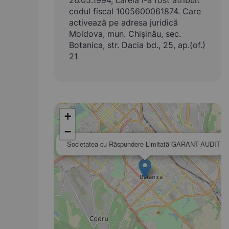
26.05.1994, căreia i-a fost atribuit
codul fiscal 1005600061874. Care
activează pe adresa juridică
Moldova, mun. Chişinău, sec.
Botanica, str. Dacia bd., 25, ap.(of.)
21
+
−
Societatea cu Răspundere Limitată GARANT-AUDIT