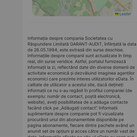
Leaflet
Informația despre compania Societatea cu
Răspundere Limitată GARANT-AUDIT, înființată la data
de 26.05.1994, este extrasă din surse deschise.
Informațiile despre companii sunt actualizate în timp
real, din surse veridice. Astfel, portalul furnizează
informații la zi, reflectând date din diverse domenii de
activitate economică și dezvăluind imaginea agenților
economici care prezinte interes utilizatorilor eData. În
calitate de utilizator a acestui site, dacă dețineți
informații ce nu s-au regăsit în profilul companiei (de
exemplu: număr de contact, poștă electronică,
website), aveți posibilitatea de a adăuga contacte
facând click pe „Adăugați contact”. Informații
suplimentare despre companie pot fi vizualizate
procurând unul din abonamentele disponibile pe
pagina abonamente, fiecare dintre pachete având un
anumit set de opțiuni și acces către un număr vast de
date. Informațiile afișate pe site-ul eData au scop pur