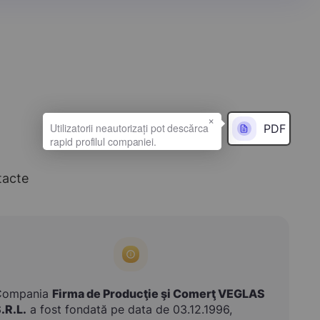
×
PDF
tacte
Compania
Firma de Producţie şi Comerţ VEGLAS
.R.L.
a fost fondată pe data de 03.12.1996,