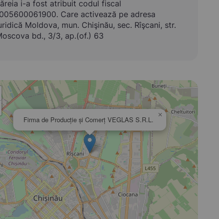
ăreia i-a fost atribuit codul fiscal
005600061900. Care activează pe adresa
uridică Moldova, mun. Chişinău, sec. Rîşcani, str.
oscova bd., 3/3, ap.(of.) 63
×
Firma de Producţie şi Comerţ VEGLAS S.R.L.