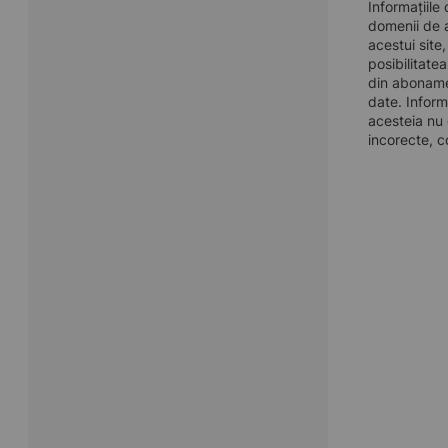
Informațiile
domenii de a
acestui site
posibilitate
din aboname
date. Inform
acesteia nu 
incorecte, c