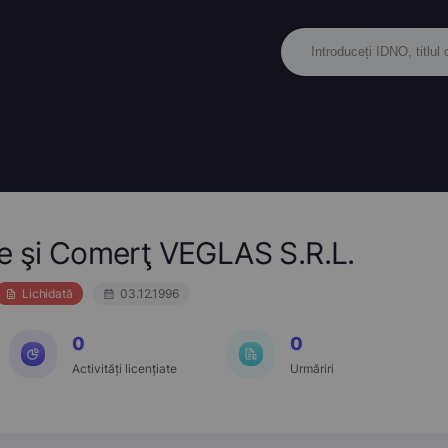
e şi Comerţ VEGLAS S.R.L.
Lichidată
03.12.1996
0
0
Activități licențiate
Urmăriri