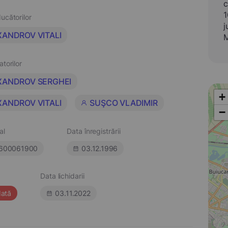
c
1
ucătorilor
j
XANDROV VITALI
M
atorilor
XANDROV SERGHEI
+
XANDROV VITALI
SUŞCO VLADIMIR
−
al
Data înregistrării
600061900
03.12.1996
Data lichidarii
dată
03.11.2022