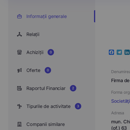
Informații generale
Relații
Achiziții
0
Faceboo
Teleg
Li
Oferte
0
Denumire
Firma de
Raportul Financiar
2
Forma orga
Societăţ
Tipurile de activitate
3
Adresa
mun. Chi
Companii similare
(of.) 63