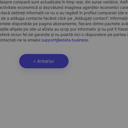
 despre companii sunt actualizate în timp real, din surse veridice. Astfe
ctivitate economică și dezvăluind imaginea agenților economici care pre
, dacă dețineți informații ce nu s-au regăsit în profilul companiei (d
a de a adăuga contacte facând click pe „Adăugați contact”. Informați
ntele disponibile pe pagina abonamente, fiecare dintre pachete avân
ațiile afișate pe site-ul eData au scop pur informativ și nu pot fi folo
oferă niciun fel de garanție și nu poartă nici o răspundere pe partea i
ontactați-ne la emailul
support@edata.business
.
« Anterior