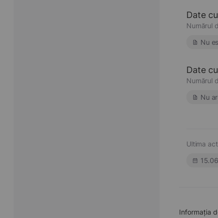
Date cu
Numărul d
Nu es
Date cu 
Numărul d
Nu ar
Ultima act
15.0
Informația d