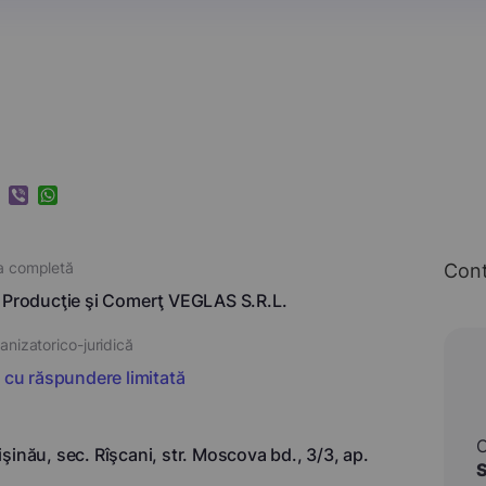
k
ram
nkedIn
Viber
WhatsApp
a completă
Con
 Producţie şi Comerţ VEGLAS S.R.L.
nizatorico-juridică
i cu răspundere limitată
şinău, sec. Rîşcani, str. Moscova bd., 3/3, ap.
S