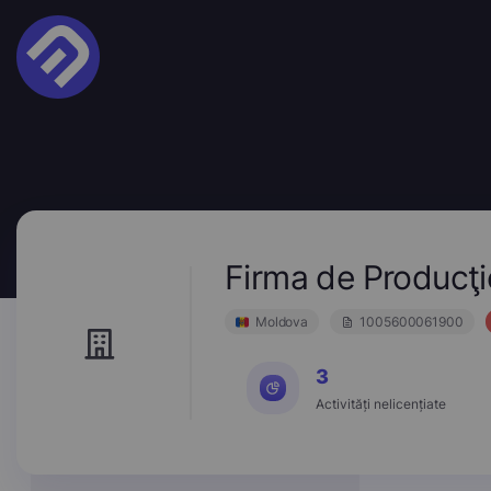
Firma de Producţi
Moldova
1005600061900
3
Activități nelicențiate