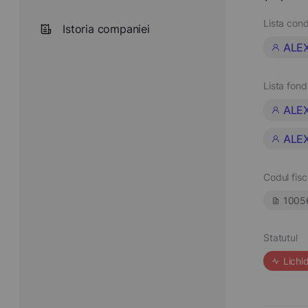
Lista cond
Istoria companiei
ALE
Lista fond
ALE
ALE
Codul fisc
1005
Statutul
Lichi