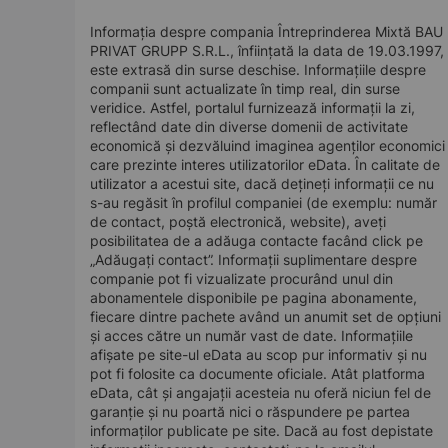
Informația despre compania Întreprinderea Mixtă BAU
PRIVAT GRUPP S.R.L., înființată la data de 19.03.1997,
este extrasă din surse deschise. Informațiile despre
companii sunt actualizate în timp real, din surse
veridice. Astfel, portalul furnizează informații la zi,
reflectând date din diverse domenii de activitate
economică și dezvăluind imaginea agenților economici
care prezinte interes utilizatorilor eData. În calitate de
utilizator a acestui site, dacă dețineți informații ce nu
s-au regăsit în profilul companiei (de exemplu: număr
de contact, poștă electronică, website), aveți
posibilitatea de a adăuga contacte facând click pe
„Adăugați contact”. Informații suplimentare despre
companie pot fi vizualizate procurând unul din
abonamentele disponibile pe pagina abonamente,
fiecare dintre pachete având un anumit set de opțiuni
și acces către un număr vast de date. Informațiile
afișate pe site-ul eData au scop pur informativ și nu
pot fi folosite ca documente oficiale. Atât platforma
eData, cât și angajații acesteia nu oferă niciun fel de
garanție și nu poartă nici o răspundere pe partea
informaților publicate pe site. Dacă au fost depistate