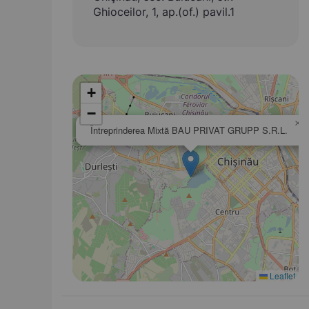
Ghioceilor, 1, ap.(of.) pavil.1
+
−
×
Întreprinderea Mixtă BAU PRIVAT GRUPP S.R.L.
Leaflet