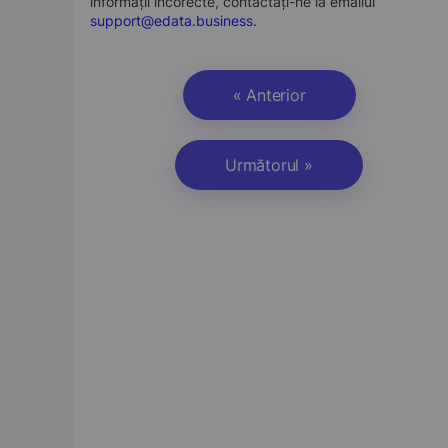
informații incorecte, contactați-ne la emailul
support@edata.business
.
« Anterior
Următorul »