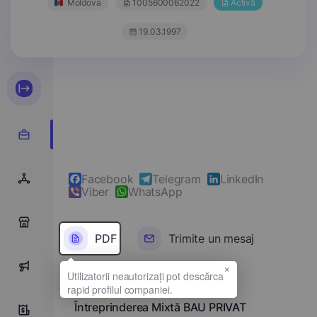
Moldova
1005600062022
Activă
19.03.1997
Facebook
Telegram
LinkedIn
Viber
WhatsApp
0
PDF
Trimite un mesaj
×
0
Denumirea completă
Întreprinderea Mixtă BAU PRIVAT
8