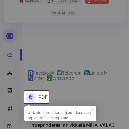
Moldova
1005600063041
Lichidată
21.04.1998
Facebook
Telegram
LinkedIn
Viber
WhatsApp
0
PDF
×
0
Denumirea completă
Întreprinderea Individuală MIHAI VALAC
0