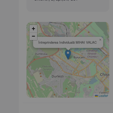
+
−
×
Întreprinderea Individuală MIHAI VALAC
Leaflet