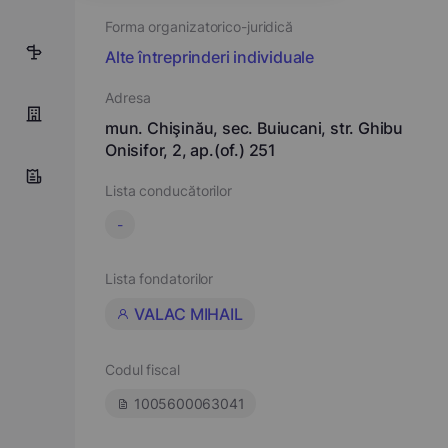
Forma organizatorico-juridică
5
Alte întreprinderi individuale
Adresa
mun. Chişinău, sec. Buiucani, str. Ghibu
Onisifor, 2, ap.(of.) 251
Lista conducătorilor
-
Lista fondatorilor
VALAC MIHAIL
Codul fiscal
1005600063041