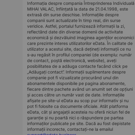
Informația despre compania Întreprinderea Individuală
MIHAI VALAC, înființată la data de 21.04.1998, este
extrasă din surse deschise. Informațiile despre
companii sunt actualizate în timp real, din surse
veridice. Astfel, portalul furnizează informații la zi,
reflectând date din diverse domenii de activitate
economică și dezvăluind imaginea agenților economici
care prezinte interes utilizatorilor eData. În calitate de
utilizator a acestui site, dacă dețineți informații ce nu
s-au regăsit în profilul companiei (de exemplu: număr
de contact, poștă electronică, website), aveți
posibilitatea de a adăuga contacte facând click pe
„Adăugați contact”. Informații suplimentare despre
companie pot fi vizualizate procurând unul din
abonamentele disponibile pe pagina abonamente,
fiecare dintre pachete având un anumit set de opțiuni
și acces către un număr vast de date. Informațiile
afișate pe site-ul eData au scop pur informativ și nu
pot fi folosite ca documente oficiale. Atât platforma
eData, cât și angajații acesteia nu oferă niciun fel de
garanție și nu poartă nici o răspundere pe partea
informaților publicate pe site. Dacă au fost depistate
informații incorecte, contactați-ne la emailul
support@edata.business
.