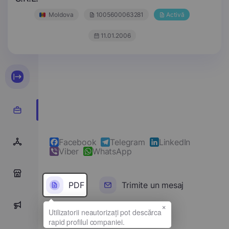
Moldova
1005600063281
Activă
11.01.2006
Facebook
Telegram
LinkedIn
Viber
WhatsApp
0
PDF
Trimite un mesaj
×
0
Denumirea completă