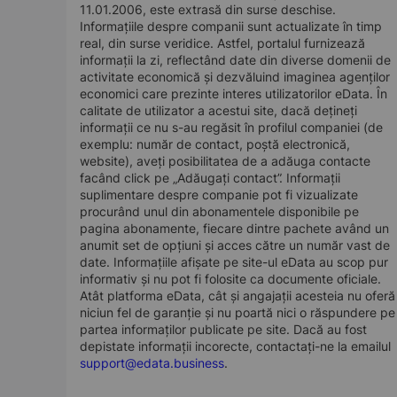
11.01.2006, este extrasă din surse deschise.
Informațiile despre companii sunt actualizate în timp
real, din surse veridice. Astfel, portalul furnizează
informații la zi, reflectând date din diverse domenii de
activitate economică și dezvăluind imaginea agenților
economici care prezinte interes utilizatorilor eData. În
calitate de utilizator a acestui site, dacă dețineți
informații ce nu s-au regăsit în profilul companiei (de
exemplu: număr de contact, poștă electronică,
website), aveți posibilitatea de a adăuga contacte
facând click pe „Adăugați contact”. Informații
suplimentare despre companie pot fi vizualizate
procurând unul din abonamentele disponibile pe
pagina abonamente, fiecare dintre pachete având un
anumit set de opțiuni și acces către un număr vast de
date. Informațiile afișate pe site-ul eData au scop pur
informativ și nu pot fi folosite ca documente oficiale.
Atât platforma eData, cât și angajații acesteia nu oferă
niciun fel de garanție și nu poartă nici o răspundere pe
partea informaților publicate pe site. Dacă au fost
depistate informații incorecte, contactați-ne la emailul
support@edata.business
.