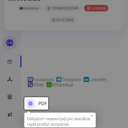
Moldova
1005600063546
Lichidată
04.10.1994
Facebook
Telegram
LinkedIn
Viber
WhatsApp
0
PDF
×
0
Denumirea completă