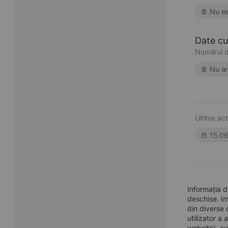
Nu es
Date cu 
Numărul d
Nu ar
Ultima act
15.0
Informația 
deschise. In
din diverse 
utilizator a
website), av