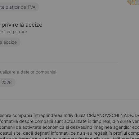
te platitor de TVA
privire la accize
e înregistrare
e accize
ualizare a datelor companiei
6.2026
despre compania Întreprinderea Individuală CRÎJANOVSCHI NADEJDA, î
formațiile despre companii sunt actualizate în timp real, din surse verid
domenii de activitate economică și dezvăluind imaginea agenților econo
 acestui site, dacă dețineți informații ce nu s-au regăsit în profilul 
eți posibilitatea de a adăuga contacte facând click pe „Adăugați cont