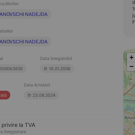
d
ucătorilor
1
JANOVSCHI NADEJDA
j
F
atorilor
JANOVSCHI NADEJDA
+
al
Data înregistrării
−
600063605
16.01.2006
Data lichidarii
dată
23.08.2024
 privire la TVA
e înregistrare