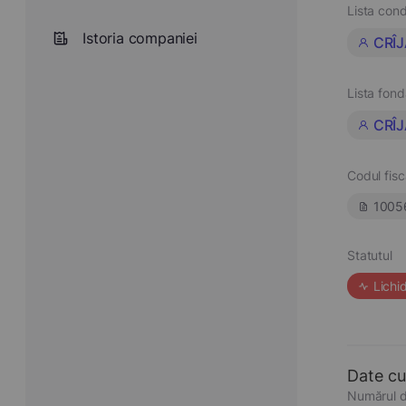
Lista cond
Istoria companiei
CRÎ
Lista fond
CRÎ
Codul fisc
1005
Statutul
Lichi
Date cu
Numărul d