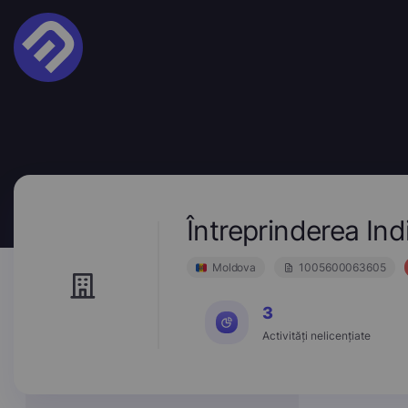
Întreprinderea I
Moldova
1005600063605
3
Activități nelicențiate