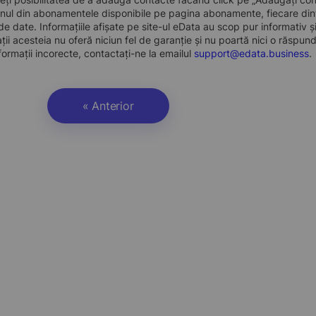
nul din abonamentele disponibile pe pagina abonamente, fiecare dint
e date. Informațiile afișate pe site-ul eData au scop pur informativ și
ații acesteia nu oferă niciun fel de garanție și nu poartă nici o răspun
formații incorecte, contactați-ne la emailul
support@edata.business
.
« Anterior