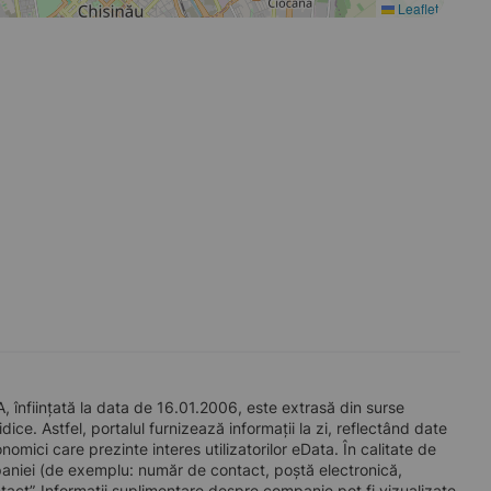
Leaflet
nființată la data de 16.01.2006, este extrasă din surse
ice. Astfel, portalul furnizează informații la zi, reflectând date
mici care prezinte interes utilizatorilor eData. În calitate de
companiei (de exemplu: număr de contact, poștă electronică,
act”. Informații suplimentare despre companie pot fi vizualizate