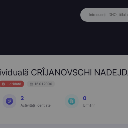
ndividuală CRÎJANOVSCHI NADEJ
Lichidată
16.01.2006
2
0
Activități licențiate
Urmăriri