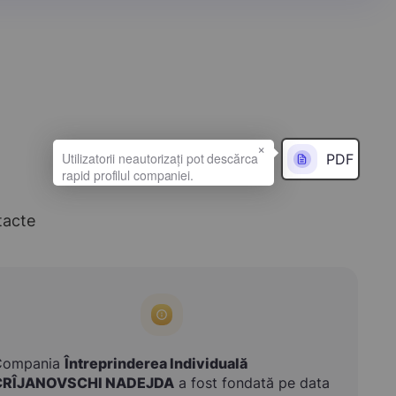
×
PDF
tacte
Compania
Întreprinderea Individuală
CRÎJANOVSCHI NADEJDA
a fost fondată pe data