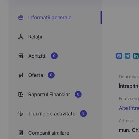
Informații generale
Relații
Achiziții
0
Faceboo
Teleg
Li
Oferte
0
Denumire
Întrepr
Raportul Financiar
0
Forma orga
Alte într
Tipurile de activitate
5
Adresa
mun. Chiş
Companii similare