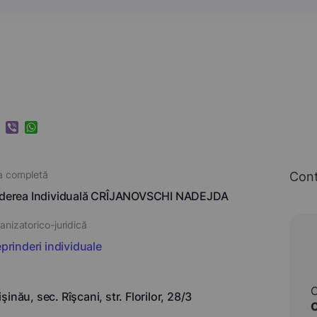
k
ram
nkedIn
Viber
WhatsApp
a completă
Con
inderea Individuală CRÎJANOVSCHI NADEJDA
nizatorico-juridică
eprinderi individuale
inău, sec. Rîşcani, str. Florilor, 28/3