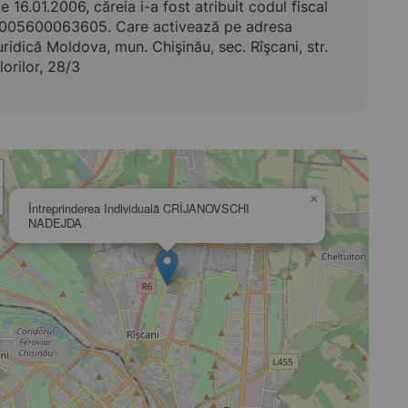
e 16.01.2006, căreia i-a fost atribuit codul fiscal
005600063605. Care activează pe adresa
uridică Moldova, mun. Chişinău, sec. Rîşcani, str.
lorilor, 28/3
×
Întreprinderea Individuală CRÎJANOVSCHI
NADEJDA