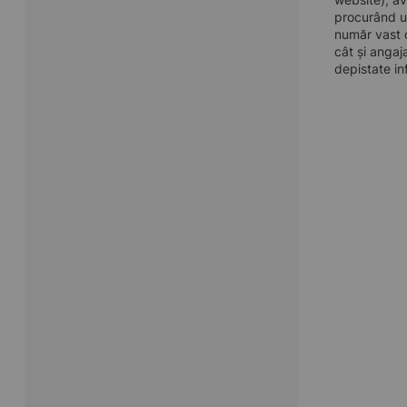
procurând u
număr vast d
cât și angaj
depistate in