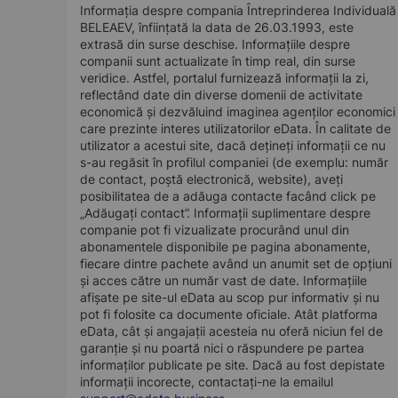
Informația despre compania Întreprinderea Individuală
BELEAEV, înființată la data de 26.03.1993, este
extrasă din surse deschise. Informațiile despre
companii sunt actualizate în timp real, din surse
veridice. Astfel, portalul furnizează informații la zi,
reflectând date din diverse domenii de activitate
economică și dezvăluind imaginea agenților economici
care prezinte interes utilizatorilor eData. În calitate de
utilizator a acestui site, dacă dețineți informații ce nu
s-au regăsit în profilul companiei (de exemplu: număr
de contact, poștă electronică, website), aveți
posibilitatea de a adăuga contacte facând click pe
„Adăugați contact”. Informații suplimentare despre
companie pot fi vizualizate procurând unul din
abonamentele disponibile pe pagina abonamente,
fiecare dintre pachete având un anumit set de opțiuni
și acces către un număr vast de date. Informațiile
afișate pe site-ul eData au scop pur informativ și nu
pot fi folosite ca documente oficiale. Atât platforma
eData, cât și angajații acesteia nu oferă niciun fel de
garanție și nu poartă nici o răspundere pe partea
informaților publicate pe site. Dacă au fost depistate
informații incorecte, contactați-ne la emailul