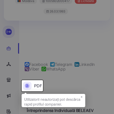
Moldova
1005602000417
Lichidată
26.03.1993
Facebook
Telegram
LinkedIn
Viber
WhatsApp
0
PDF
×
0
Denumirea completă
Întreprinderea Individuală BELEAEV
0