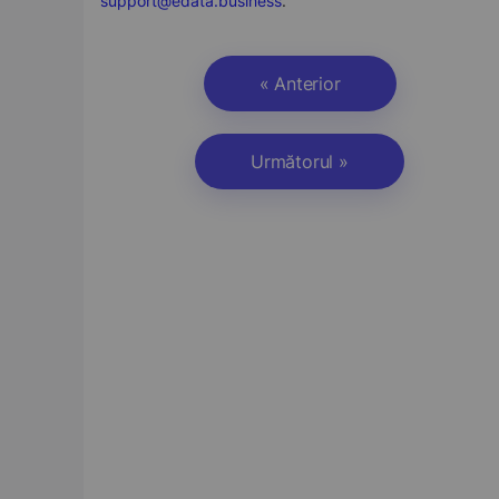
support@edata.business
.
« Anterior
Următorul »