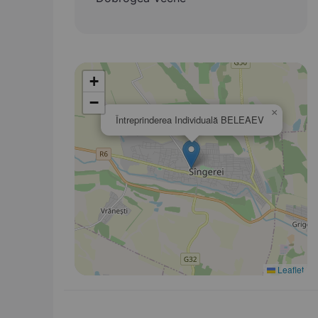
+
−
×
Întreprinderea Individuală BELEAEV
Leaflet