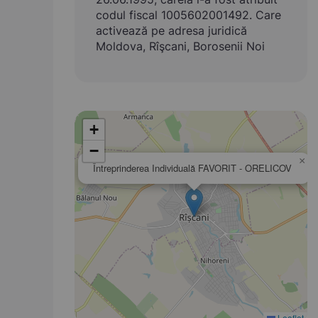
codul fiscal 1005602001492. Care
activează pe adresa juridică
Moldova, Rîşcani, Borosenii Noi
+
−
×
Întreprinderea Individuală FAVORIT - ORELICOV
Leaflet