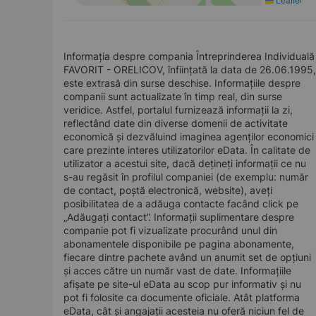
Informația despre compania Întreprinderea Individuală
FAVORIT - ORELICOV, înființată la data de 26.06.1995,
este extrasă din surse deschise. Informațiile despre
companii sunt actualizate în timp real, din surse
veridice. Astfel, portalul furnizează informații la zi,
reflectând date din diverse domenii de activitate
economică și dezvăluind imaginea agenților economici
care prezinte interes utilizatorilor eData. În calitate de
utilizator a acestui site, dacă dețineți informații ce nu
s-au regăsit în profilul companiei (de exemplu: număr
de contact, poștă electronică, website), aveți
posibilitatea de a adăuga contacte facând click pe
„Adăugați contact”. Informații suplimentare despre
companie pot fi vizualizate procurând unul din
abonamentele disponibile pe pagina abonamente,
fiecare dintre pachete având un anumit set de opțiuni
și acces către un număr vast de date. Informațiile
afișate pe site-ul eData au scop pur informativ și nu
pot fi folosite ca documente oficiale. Atât platforma
eData, cât și angajații acesteia nu oferă niciun fel de