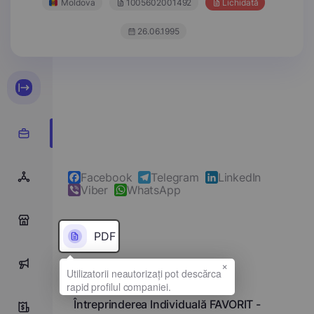
Moldova
1005602001492
Lichidată
26.06.1995
Facebook
Telegram
LinkedIn
Viber
WhatsApp
0
PDF
×
0
Denumirea completă
Întreprinderea Individuală FAVORIT -
0