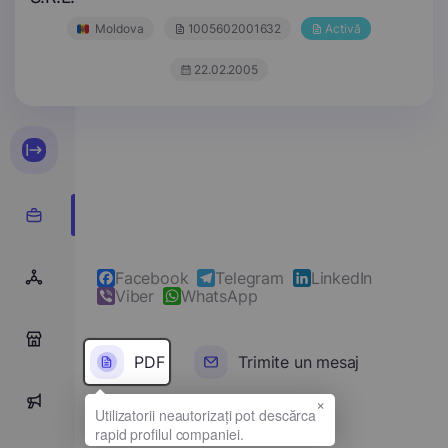
Moldova
1005602001632
Activă
22.02.2005
Facebook
Telegram
LinkedIn
Viber
WhatsApp
0
PDF
Trimite un mesaj
×
0
Denumirea completă