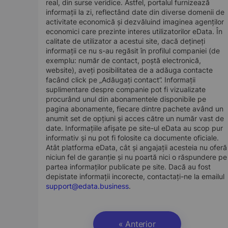
real, din surse veridice. Astfel, portalul furnizează
informații la zi, reflectând date din diverse domenii de
activitate economică și dezvăluind imaginea agenților
economici care prezinte interes utilizatorilor eData. În
calitate de utilizator a acestui site, dacă dețineți
informații ce nu s-au regăsit în profilul companiei (de
exemplu: număr de contact, poștă electronică,
website), aveți posibilitatea de a adăuga contacte
facând click pe „Adăugați contact”. Informații
suplimentare despre companie pot fi vizualizate
procurând unul din abonamentele disponibile pe
pagina abonamente, fiecare dintre pachete având un
anumit set de opțiuni și acces către un număr vast de
date. Informațiile afișate pe site-ul eData au scop pur
informativ și nu pot fi folosite ca documente oficiale.
Atât platforma eData, cât și angajații acesteia nu oferă
niciun fel de garanție și nu poartă nici o răspundere pe
partea informaților publicate pe site. Dacă au fost
depistate informații incorecte, contactați-ne la emailul
support@edata.business
.
« Anterior