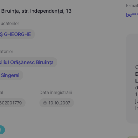
E-mail
 Biruinţa, str. Independenţei, 13
be**
ucătorilor
EŞ GHEORGHE
atorilor
iliul Orăşănesc Biruinţa
 Sîngerei
d
al
Data înregistrării
1
j
602001779
10.10.2007
I
ă