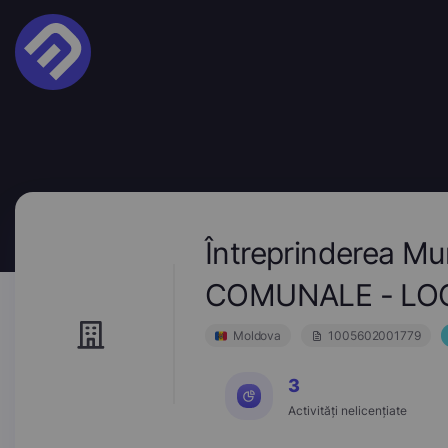
Întreprinderea 
COMUNALE - LOC
Moldova
1005602001779
3
Activități nelicențiate