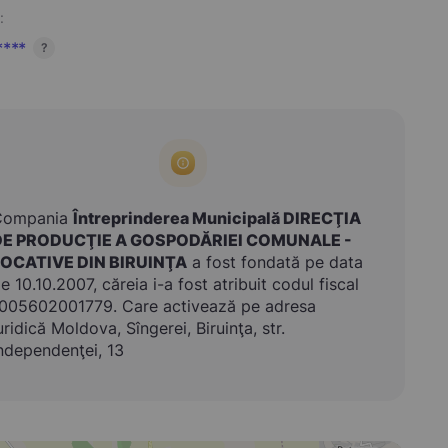
:
****
?
Compania
Întreprinderea Municipală DIRECŢIA
DE PRODUCŢIE A GOSPODĂRIEI COMUNALE -
LOCATIVE DIN BIRUINŢA
a fost fondată pe data
e 10.10.2007, căreia i-a fost atribuit codul fiscal
005602001779. Care activează pe adresa
uridică Moldova, Sîngerei, Biruinţa, str.
ndependenţei, 13