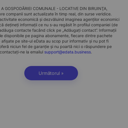
ŢIE A GOSPODĂRIEI COMUNALE - LOCATIVE DIN BIRUINŢA,
pre companii sunt actualizate în timp real, din surse veridice.
de activitate economică și dezvăluind imaginea agenților economici
acă dețineți informații ce nu s-au regăsit în profilul companiei (de
 adăuga contacte facând click pe „Adăugați contact”. Informații
le disponibile pe pagina abonamente, fiecare dintre pachete
afișate pe site-ul eData au scop pur informativ și nu pot fi
oferă niciun fel de garanție și nu poartă nici o răspundere pe
 contactați-ne la emailul
support@edata.business
.
Următorul »