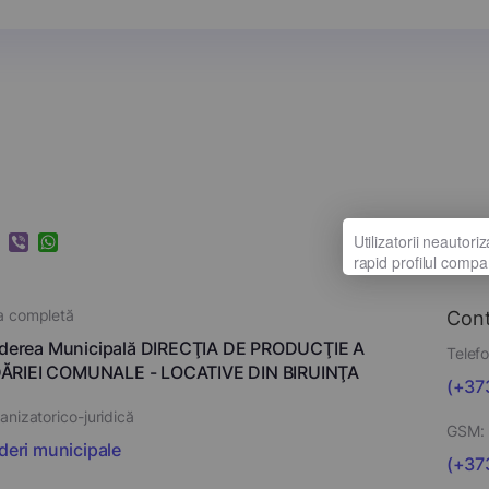
k
ram
nkedIn
Viber
WhatsApp
a completă
Con
inderea Municipală DIRECŢIA DE PRODUCŢIE A
Telefo
RIEI COMUNALE - LOCATIVE DIN BIRUINŢA
(+373
nizatorico-juridică
GSM:
nderi municipale
(+373