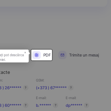
×
PDF
Trimite un mesaj
tacte
n:
GSM:
 ) 26******
(+373 ) 67******
?
?
E-mail:
E-mail:
 ) 60******
b.******
dp******
?
?
?