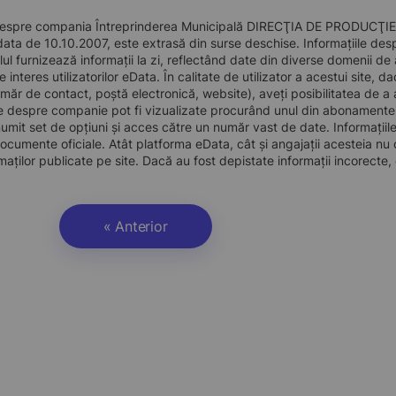
 despre compania Întreprinderea Municipală DIRECŢIA DE PRODUC
a data de 10.10.2007, este extrasă din surse deschise. Informațiile des
alul furnizează informații la zi, reflectând date din diverse domenii 
 interes utilizatorilor eData. În calitate de utilizator a acestui site, d
ăr de contact, poștă electronică, website), aveți posibilitatea de a
e despre companie pot fi vizualizate procurând unul din abonamente
mit set de opțiuni și acces către un număr vast de date. Informațiile 
documente oficiale. Atât platforma eData, cât și angajații acesteia nu 
maților publicate pe site. Dacă au fost depistate informații incorecte,
« Anterior