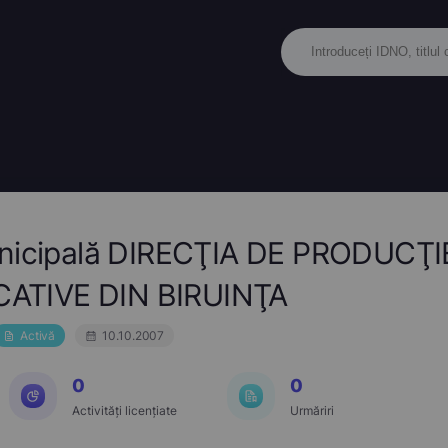
Municipală DIRECŢIA DE PRODUCŢ
ATIVE DIN BIRUINŢA
Activă
10.10.2007
0
0
Activități licențiate
Urmăriri