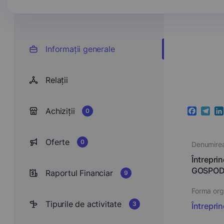
Informații generale
Relații
Achiziții
0
Faceboo
Teleg
Li
Oferte
0
Denumire
Întrepr
GOSPODĂ
Raportul Financiar
9
Forma orga
Tipurile de activitate
3
Întrepri