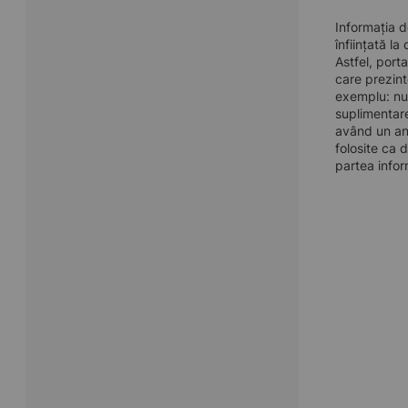
Informația
înființată l
Astfel, port
care prezinte
exemplu: num
suplimentar
având un anu
folosite ca 
partea infor