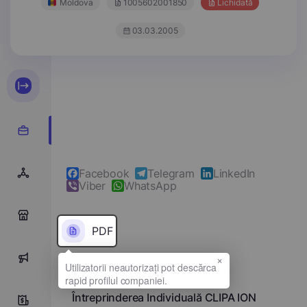
Moldova
1005602001850
Lichidată
03.03.2005
Facebook
Telegram
LinkedIn
Viber
WhatsApp
0
PDF
×
0
Denumirea completă
Întreprinderea Individuală CLIPA ION
0