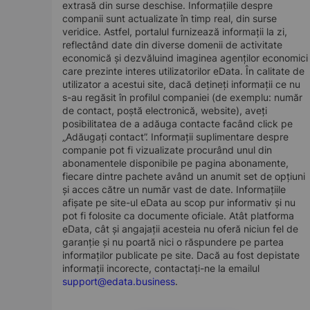
extrasă din surse deschise. Informațiile despre
companii sunt actualizate în timp real, din surse
veridice. Astfel, portalul furnizează informații la zi,
reflectând date din diverse domenii de activitate
economică și dezvăluind imaginea agenților economici
care prezinte interes utilizatorilor eData. În calitate de
utilizator a acestui site, dacă dețineți informații ce nu
s-au regăsit în profilul companiei (de exemplu: număr
de contact, poștă electronică, website), aveți
posibilitatea de a adăuga contacte facând click pe
„Adăugați contact”. Informații suplimentare despre
companie pot fi vizualizate procurând unul din
abonamentele disponibile pe pagina abonamente,
fiecare dintre pachete având un anumit set de opțiuni
și acces către un număr vast de date. Informațiile
afișate pe site-ul eData au scop pur informativ și nu
pot fi folosite ca documente oficiale. Atât platforma
eData, cât și angajații acesteia nu oferă niciun fel de
garanție și nu poartă nici o răspundere pe partea
informaților publicate pe site. Dacă au fost depistate
informații incorecte, contactați-ne la emailul
support@edata.business
.