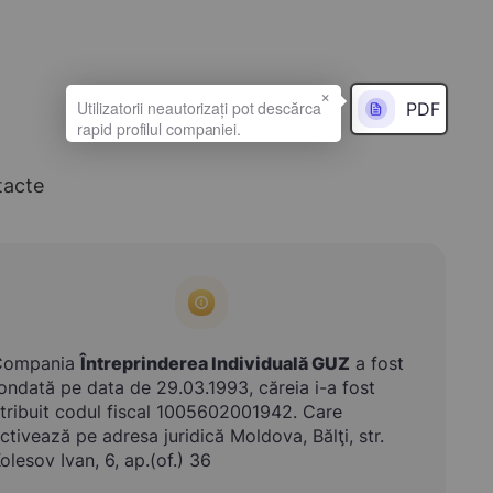
×
PDF
tacte
Compania
Întreprinderea Individuală GUZ
a fost
ondată pe data de 29.03.1993, căreia i-a fost
tribuit codul fiscal 1005602001942. Care
ctivează pe adresa juridică Moldova, Bălţi, str.
olesov Ivan, 6, ap.(of.) 36