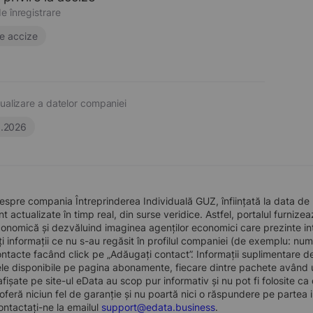
e înregistrare
e accize
ualizare a datelor companiei
6.2026
espre compania Întreprinderea Individuală GUZ, înființată la data de
t actualizate în timp real, din surse veridice. Astfel, portalul furnize
conomică și dezvăluind imaginea agenților economici care prezinte intere
i informații ce nu s-au regăsit în profilul companiei (de exemplu: num
tacte facând click pe „Adăugați contact”. Informații suplimentare d
e disponibile pe pagina abonamente, fiecare dintre pachete având un
 afișate pe site-ul eData au scop pur informativ și nu pot fi folosite c
oferă niciun fel de garanție și nu poartă nici o răspundere pe partea i
ontactați-ne la emailul
support@edata.business
.