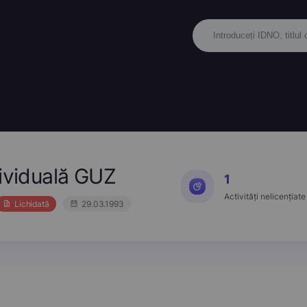
dividuală GUZ
1
Activități nelicențiate
Lichidată
29.03.1993