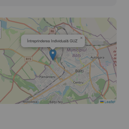
×
Întreprinderea Individuală GUZ
Leaflet