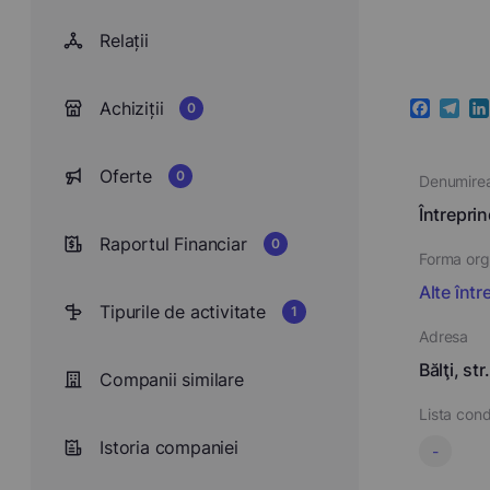
Relații
Achiziții
0
Faceboo
Teleg
Li
Oferte
0
Denumire
Întrepri
Raportul Financiar
0
Forma orga
Alte într
Tipurile de activitate
1
Adresa
Bălţi, st
Companii similare
Lista cond
Istoria companiei
-