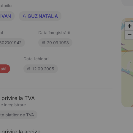
atorilor
 IVAN
GUZ NATALIA
+
al
Data înregistrării
−
602001942
29.03.1993
Data lichidarii
dată
12.09.2005
 privire la TVA
e înregistrare
te platitor de TVA
privire la accize