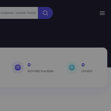
0
0
Activități licențiate
Urmăriri