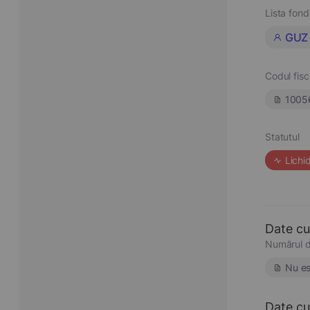
Lista fond
GUZ
Codul fisc
1005
Statutul
Lichi
Date cu
Numărul d
Nu es
Date cu 