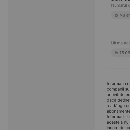
Numărul d
Nu ar
Ultima act
15.0
Informația d
companii sun
activitate e
dacă dețineț
a adăuga con
abonamentel
Informațiile
acesteia nu 
incorecte, c