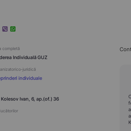
k
ram
nkedIn
Viber
WhatsApp
a completă
Con
nderea Individuală GUZ
nizatorico-juridică
eprinderi individuale
r. Kolesov Ivan, 6, ap.(of.) 36
f
a
ucătorilor
a
K