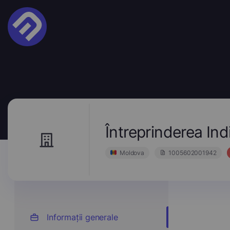
Întreprinderea In
Moldova
1005602001942
Informații generale