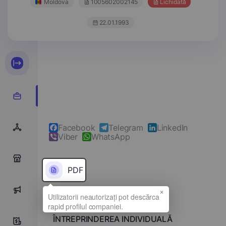
Moldova
1005602002145
Lichidată
22.01.1993
Facebook
Telegram
LinkedIn
Viber
WhatsApp
0
PDF
×
0
Denumirea completă
ÎNTREPRINDEREA INDIVIDUALĂ
0