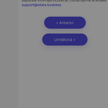
depistate informații incorecte, contactați-ne la emailul
support@edata.business
.
« Anterior
Următorul »