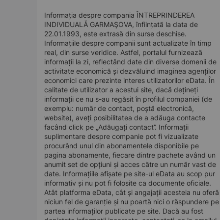
Informația despre compania ÎNTREPRINDEREA
INDIVIDUALĂ GARMAŞOVA, înființată la data de
22.01.1993, este extrasă din surse deschise.
Informațiile despre companii sunt actualizate în timp
real, din surse veridice. Astfel, portalul furnizează
informații la zi, reflectând date din diverse domenii de
activitate economică și dezvăluind imaginea agenților
economici care prezinte interes utilizatorilor eData. În
calitate de utilizator a acestui site, dacă dețineți
informații ce nu s-au regăsit în profilul companiei (de
exemplu: număr de contact, poștă electronică,
website), aveți posibilitatea de a adăuga contacte
facând click pe „Adăugați contact”. Informații
suplimentare despre companie pot fi vizualizate
procurând unul din abonamentele disponibile pe
pagina abonamente, fiecare dintre pachete având un
anumit set de opțiuni și acces către un număr vast de
date. Informațiile afișate pe site-ul eData au scop pur
informativ și nu pot fi folosite ca documente oficiale.
Atât platforma eData, cât și angajații acesteia nu oferă
niciun fel de garanție și nu poartă nici o răspundere pe
partea informaților publicate pe site. Dacă au fost