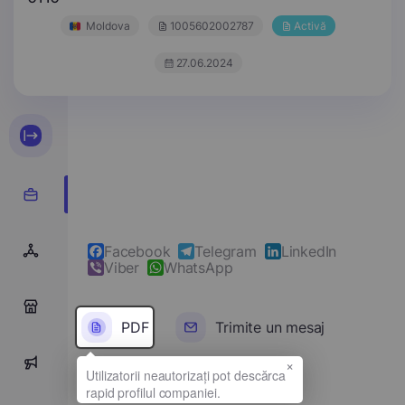
Moldova
1005602002787
Activă
27.06.2024
Facebook
Telegram
LinkedIn
Viber
WhatsApp
0
PDF
Trimite un mesaj
×
0
Denumirea completă