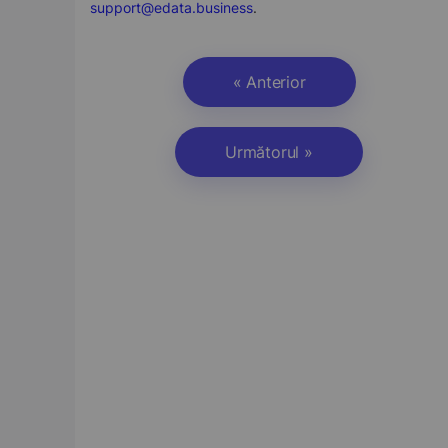
support@edata.business
.
« Anterior
Următorul »