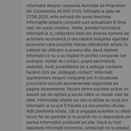
Informația despre compania Asociaţia de Proprietari
din Condominiu A0300-0110, înființată la data de
27.06.2024, este extrasă din surse deschise.
Informațiile despre companii sunt actualizate în timp
real, din surse veridice. Astfel, portalul furnizează
informații la zi, reflectând date din diverse domenii de
activitate economică și dezvăluind imaginea agenților
economici care prezinte interes utilizatorilor eData. În
calitate de utilizator a acestui site, dacă dețineți
informații ce nu s-au regăsit în profilul companiei (de
exemplu: număr de contact, poștă electronică,
website), aveți posibilitatea de a adăuga contacte
facând click pe „Adăugați contact”. Informații
suplimentare despre companie pot fi vizualizate
procurând unul din abonamentele disponibile pe
pagina abonamente, fiecare dintre pachete având un
anumit set de opțiuni și acces către un număr vast de
date. Informațiile afișate pe site-ul eData au scop pur
informativ și nu pot fi folosite ca documente oficiale.
Atât platforma eData, cât și angajații acesteia nu oferă
niciun fel de garanție și nu poartă nici o răspundere pe
partea informaților publicate pe site. Dacă au fost
depistate informații incorecte, contactați-ne la emailul