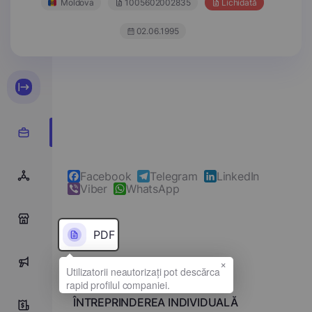
Moldova
1005602002835
Lichidată
02.06.1995
Facebook
Telegram
LinkedIn
Viber
WhatsApp
0
PDF
×
0
Denumirea completă
ÎNTREPRINDEREA INDIVIDUALĂ
0