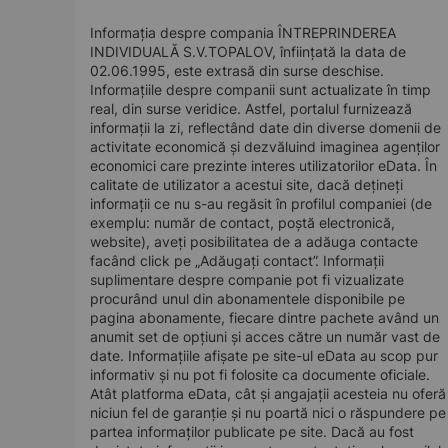
Informația despre compania ÎNTREPRINDEREA
INDIVIDUALĂ S.V.TOPALOV, înființată la data de
02.06.1995, este extrasă din surse deschise.
Informațiile despre companii sunt actualizate în timp
real, din surse veridice. Astfel, portalul furnizează
informații la zi, reflectând date din diverse domenii de
activitate economică și dezvăluind imaginea agenților
economici care prezinte interes utilizatorilor eData. În
calitate de utilizator a acestui site, dacă dețineți
informații ce nu s-au regăsit în profilul companiei (de
exemplu: număr de contact, poștă electronică,
website), aveți posibilitatea de a adăuga contacte
facând click pe „Adăugați contact”. Informații
suplimentare despre companie pot fi vizualizate
procurând unul din abonamentele disponibile pe
pagina abonamente, fiecare dintre pachete având un
anumit set de opțiuni și acces către un număr vast de
date. Informațiile afișate pe site-ul eData au scop pur
informativ și nu pot fi folosite ca documente oficiale.
Atât platforma eData, cât și angajații acesteia nu oferă
niciun fel de garanție și nu poartă nici o răspundere pe
partea informaților publicate pe site. Dacă au fost