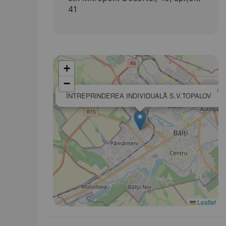
41
+
−
×
ÎNTREPRINDEREA INDIVIDUALĂ S.V.TOPALOV
Leaflet