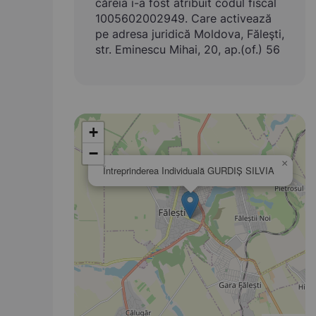
căreia i-a fost atribuit codul fiscal
1005602002949. Care activează
pe adresa juridică Moldova, Făleşti,
str. Eminescu Mihai, 20, ap.(of.) 56
+
−
×
Întreprinderea Individuală GURDIŞ SILVIA