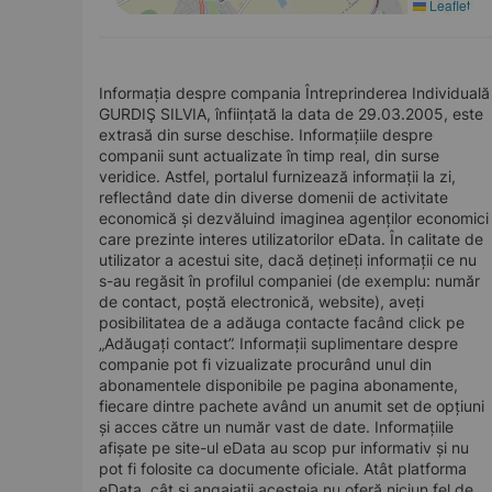
Leaflet
Informația despre compania Întreprinderea Individuală
GURDIŞ SILVIA, înființată la data de 29.03.2005, este
extrasă din surse deschise. Informațiile despre
companii sunt actualizate în timp real, din surse
veridice. Astfel, portalul furnizează informații la zi,
reflectând date din diverse domenii de activitate
economică și dezvăluind imaginea agenților economici
care prezinte interes utilizatorilor eData. În calitate de
utilizator a acestui site, dacă dețineți informații ce nu
s-au regăsit în profilul companiei (de exemplu: număr
de contact, poștă electronică, website), aveți
posibilitatea de a adăuga contacte facând click pe
„Adăugați contact”. Informații suplimentare despre
companie pot fi vizualizate procurând unul din
abonamentele disponibile pe pagina abonamente,
fiecare dintre pachete având un anumit set de opțiuni
și acces către un număr vast de date. Informațiile
afișate pe site-ul eData au scop pur informativ și nu
pot fi folosite ca documente oficiale. Atât platforma
eData, cât și angajații acesteia nu oferă niciun fel de