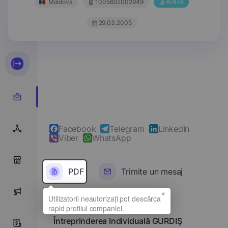
Moldova
1005602002949
Activă
29.03.2005
Facebook
Telegram
LinkedIn
Viber
WhatsApp
0
PDF
Trimite un mesaj
×
0
Denumirea completă
Întreprinderea Individuală GURDIŞ
5