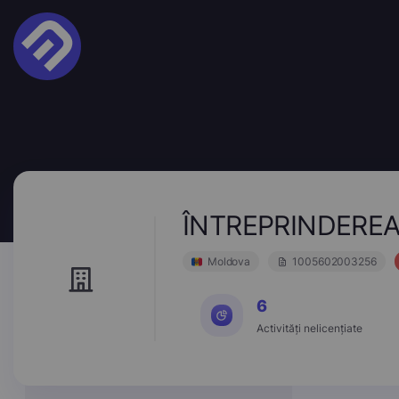
ÎNTREPRINDEREA
Moldova
1005602003256
6
Activități nelicențiate