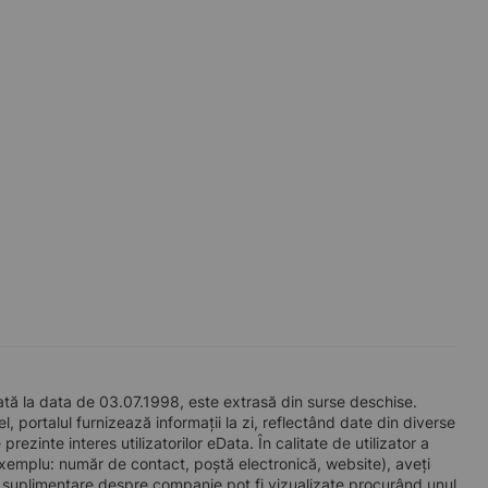
 la data de 03.07.1998, este extrasă din surse deschise.
l, portalul furnizează informații la zi, reflectând date din diverse
zinte interes utilizatorilor eData. În calitate de utilizator a
e exemplu: număr de contact, poștă electronică, website), aveți
i suplimentare despre companie pot fi vizualizate procurând unul