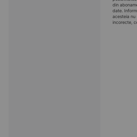
din aboname
date. Inform
acesteia nu 
incorecte, c