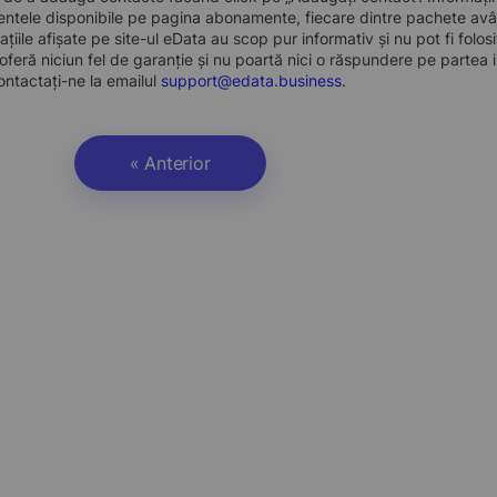
ntele disponibile pe pagina abonamente, fiecare dintre pachete avân
ațiile afișate pe site-ul eData au scop pur informativ și nu pot fi folo
oferă niciun fel de garanție și nu poartă nici o răspundere pe partea i
ontactați-ne la emailul
support@edata.business
.
« Anterior