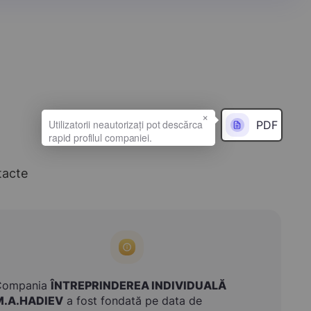
×
PDF
tacte
Compania
ÎNTREPRINDEREA INDIVIDUALĂ
M.A.HADIEV
a fost fondată pe data de