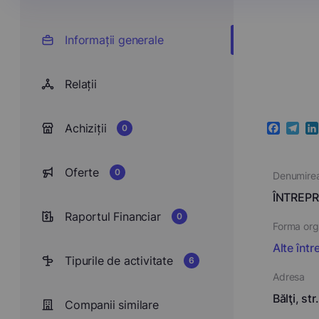
Informații generale
Relații
Achiziții
0
Faceboo
Teleg
Li
Oferte
0
Denumire
ÎNTREPR
Raportul Financiar
0
Forma orga
Alte într
Tipurile de activitate
6
Adresa
Bălţi, st
Companii similare