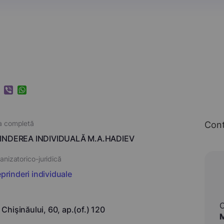
k
ram
nkedIn
Viber
WhatsApp
a completă
Con
INDEREA INDIVIDUALĂ M.A.HADIEV
nizatorico-juridică
eprinderi individuale
r. Chişinăului, 60, ap.(of.) 120