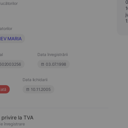
0
ucătorilor
1
j
1
atorilor
IEV MARIA
al
Data înregistrării
602003256
03.07.1998
Data lichidarii
dată
10.11.2005
 privire la TVA
e înregistrare