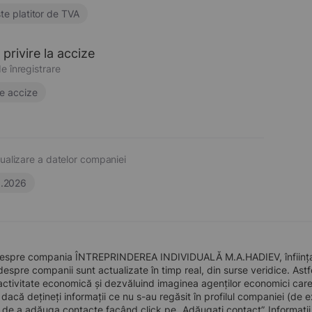
te platitor de TVA
privire la accize
e înregistrare
e accize
ualizare a datelor companiei
6.2026
despre compania ÎNTREPRINDEREA INDIVIDUALĂ M.A.HADIEV, înființată
 despre companii sunt actualizate în timp real, din surse veridice. Astfe
ctivitate economică și dezvăluind imaginea agenților economici care pre
, dacă dețineți informații ce nu s-au regăsit în profilul companiei (d
a de a adăuga contacte facând click pe „Adăugați contact”. Informați