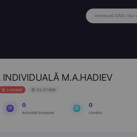
 INDIVIDUALĂ M.A.HADIEV
Lichidată
03.07.1998
0
0
Activități licențiate
Urmăriri