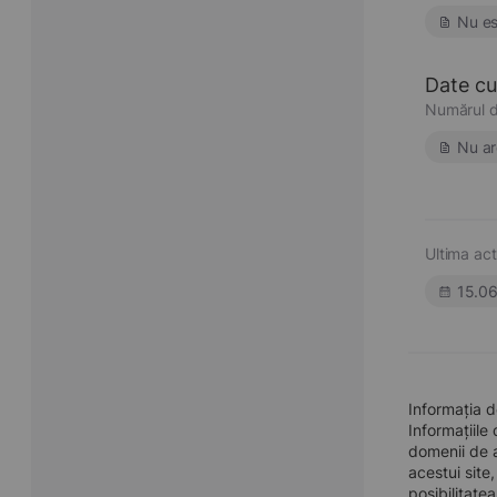
Nu es
Date cu 
Numărul d
Nu ar
Ultima act
15.0
Informația 
Informațiile
domenii de a
acestui site
posibilitate