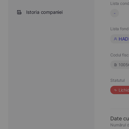
Lista cond
Istoria companiei
-
Lista fond
HAD
Codul fisc
1005
Statutul
Lichi
Date cu
Numărul d