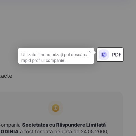
×
PDF
tacte
Compania
Societatea cu Răspundere Limitată
BODINIA
a fost fondată pe data de 24.05.2000,