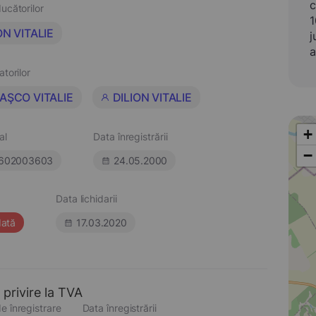
c
ucătorilor
1
ON VITALIE
j
a
atorilor
AŞCO VITALIE
DILION VITALIE
+
al
Data înregistrării
−
602003603
24.05.2000
Data lichidarii
dată
17.03.2020
 privire la TVA
e înregistrare
Data înregistrării