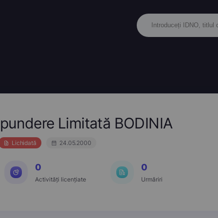
spundere Limitată BODINIA
Lichidată
24.05.2000
0
0
Activități licențiate
Urmăriri