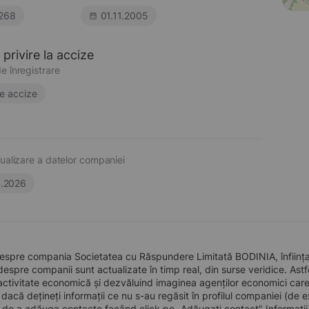
268
01.11.2005
privire la accize
e înregistrare
e accize
ualizare a datelor companiei
6.2026
despre compania Societatea cu Răspundere Limitată BODINIA, înființa
 despre companii sunt actualizate în timp real, din surse veridice. Astfe
ctivitate economică și dezvăluind imaginea agenților economici care pre
, dacă dețineți informații ce nu s-au regăsit în profilul companiei (d
a de a adăuga contacte facând click pe „Adăugați contact”. Informați