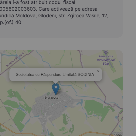
ăreia i-a fost atribuit codul fiscal
005602003603. Care activează pe adresa
uridică Moldova, Glodeni, str. Zgîrcea Vasile, 12,
p.(of.) 40
×
Societatea cu Răspundere Limitată BODINIA