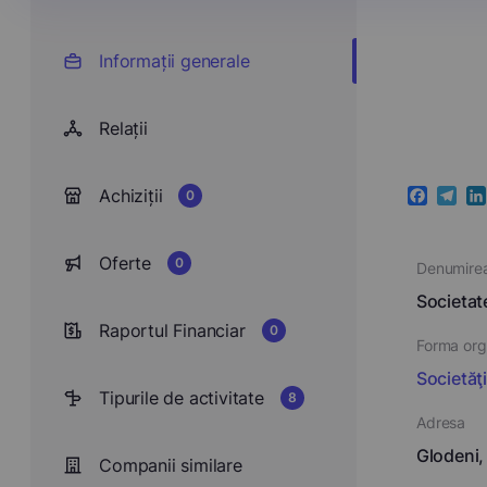
Informații generale
Relații
Achiziții
0
Faceboo
Teleg
Li
Oferte
0
Denumire
Societat
Raportul Financiar
0
Forma orga
Societăţ
Tipurile de activitate
8
Adresa
Glodeni, 
Companii similare