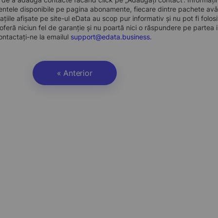
ntele disponibile pe pagina abonamente, fiecare dintre pachete avân
ațiile afișate pe site-ul eData au scop pur informativ și nu pot fi folo
oferă niciun fel de garanție și nu poartă nici o răspundere pe partea i
ontactați-ne la emailul
support@edata.business
.
« Anterior