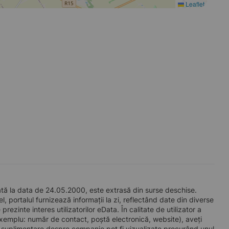
Leaflet
tă la data de 24.05.2000, este extrasă din surse deschise.
l, portalul furnizează informații la zi, reflectând date din diverse
zinte interes utilizatorilor eData. În calitate de utilizator a
e exemplu: număr de contact, poștă electronică, website), aveți
i suplimentare despre companie pot fi vizualizate procurând unul