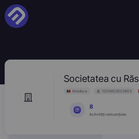
Societatea cu Ră
Moldova
1005602003603
8
Activități nelicențiate