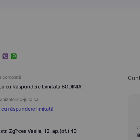
k
ram
nkedIn
Viber
WhatsApp
a completă
Con
ea cu Răspundere Limitată BODINIA
nizatorico-juridică
i cu răspundere limitată
str. Zgîrcea Vasile, 12, ap.(of.) 40