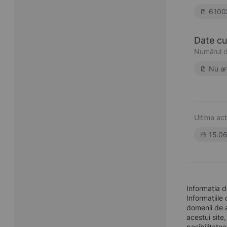
6100
Date cu 
Numărul d
Nu ar
Ultima act
15.0
Informația 
Informațiile
domenii de a
acestui site
posibilitate