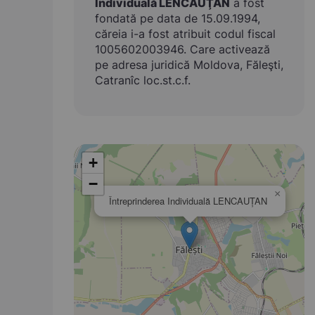
Individuală LENCAUŢAN
a fost
fondată pe data de 15.09.1994,
căreia i-a fost atribuit codul fiscal
1005602003946. Care activează
pe adresa juridică Moldova, Făleşti,
Catranîc loc.st.c.f.
+
−
×
Întreprinderea Individuală LENCAUŢAN