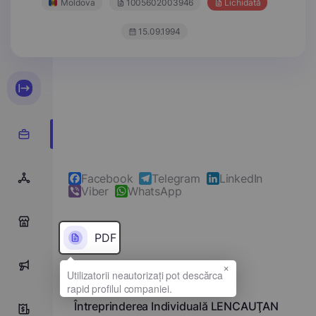
Moldova
1005602003946
Lichidată
15.09.1994
Facebook
Telegram
LinkedIn
Viber
WhatsApp
0
PDF
×
0
Denumirea completă
Întreprinderea Individuală LENCAUŢAN
5