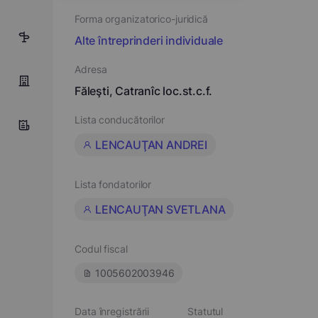
Forma organizatorico-juridică
10
Alte întreprinderi individuale
Adresa
Făleşti, Catranîc loc.st.c.f.
Lista conducătorilor
LENCAUŢAN ANDREI
Lista fondatorilor
LENCAUŢAN SVETLANA
Codul fiscal
1005602003946
Data înregistrării
Statutul