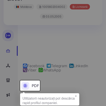
Moldova
1005602004002
Lichidată
03.05.2005
Facebook
Telegram
LinkedIn
Viber
WhatsApp
0
PDF
×
0
Denumirea completă