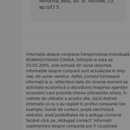
Moldova, Bălţi, str. Sf. Nicolae, 23,
ap.(of.) 5
Informația despre compania Întreprinderea Individuală
ROMANOVSKAIA OXANA, înființată la data de
03.05.2005, este extrasă din surse deschise.
Informațiile despre companii sunt actualizate în timp
real, din surse veridice. Astfel, portalul furnizează
informații la zi, reflectând date din diverse domenii de
activitate economică și dezvăluind imaginea agenților
economici care prezinte interes utilizatorilor eData. În
calitate de utilizator a acestui site, dacă dețineți
informații ce nu s-au regăsit în profilul companiei (de
exemplu: număr de contact, poștă electronică,
website), aveți posibilitatea de a adăuga contacte
facând click pe „Adăugați contact”. Informații
suplimentare despre companie pot fi vizualizate