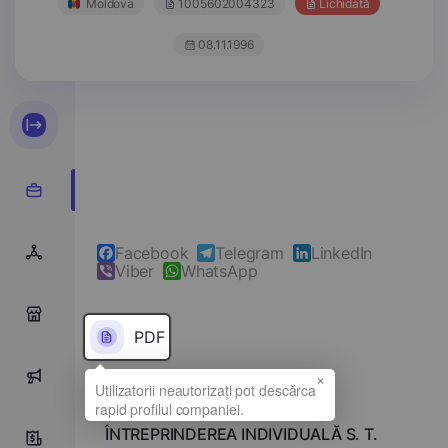
Moldova
1005602004323
Lichidată
08.11.1996
Facebook
Telegram
LinkedIn
Viber
WhatsApp
0
PDF
×
0
Denumirea completă
ÎNTREPRINDEREA INDIVIDUALĂ S. T.
0