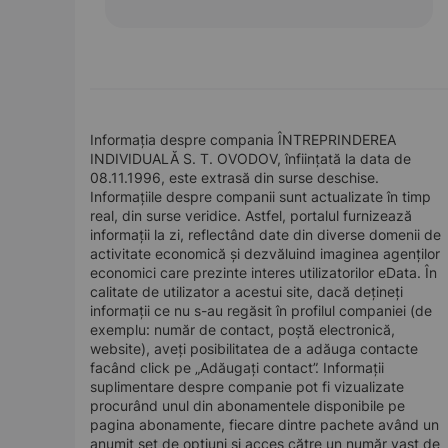
Informația despre compania ÎNTREPRINDEREA
INDIVIDUALĂ S. T. OVODOV, înființată la data de
08.11.1996, este extrasă din surse deschise.
Informațiile despre companii sunt actualizate în timp
real, din surse veridice. Astfel, portalul furnizează
informații la zi, reflectând date din diverse domenii de
activitate economică și dezvăluind imaginea agenților
economici care prezinte interes utilizatorilor eData. În
calitate de utilizator a acestui site, dacă dețineți
informații ce nu s-au regăsit în profilul companiei (de
exemplu: număr de contact, poștă electronică,
website), aveți posibilitatea de a adăuga contacte
facând click pe „Adăugați contact”. Informații
suplimentare despre companie pot fi vizualizate
procurând unul din abonamentele disponibile pe
pagina abonamente, fiecare dintre pachete având un
anumit set de opțiuni și acces către un număr vast de