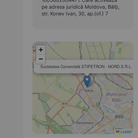
1005602004471. Care activează
pe adresa juridică Moldova, Bălţi,
str. Konev Ivan, 30, ap.(of.) 7
+
−
×
Societatea Comercială STIPETRON - NORD S.R.L.
Leaflet