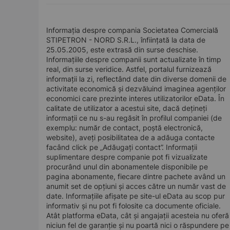
Informația despre compania Societatea Comercială
STIPETRON - NORD S.R.L., înființată la data de
25.05.2005, este extrasă din surse deschise.
Informațiile despre companii sunt actualizate în timp
real, din surse veridice. Astfel, portalul furnizează
informații la zi, reflectând date din diverse domenii de
activitate economică și dezvăluind imaginea agenților
economici care prezinte interes utilizatorilor eData. În
calitate de utilizator a acestui site, dacă dețineți
informații ce nu s-au regăsit în profilul companiei (de
exemplu: număr de contact, poștă electronică,
website), aveți posibilitatea de a adăuga contacte
facând click pe „Adăugați contact”. Informații
suplimentare despre companie pot fi vizualizate
procurând unul din abonamentele disponibile pe
pagina abonamente, fiecare dintre pachete având un
anumit set de opțiuni și acces către un număr vast de
date. Informațiile afișate pe site-ul eData au scop pur
informativ și nu pot fi folosite ca documente oficiale.
Atât platforma eData, cât și angajații acesteia nu oferă
niciun fel de garanție și nu poartă nici o răspundere pe