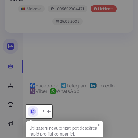
Moldova
1005602004471
Lichidată
25.05.2005
Facebook
Telegram
LinkedIn
Viber
WhatsApp
0
PDF
×
0
Denumirea completă