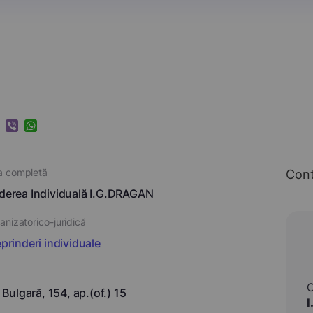
k
ram
nkedIn
Viber
WhatsApp
a completă
Con
nderea Individuală I.G.DRAGAN
nizatorico-juridică
eprinderi individuale
r. Bulgară, 154, ap.(of.) 15