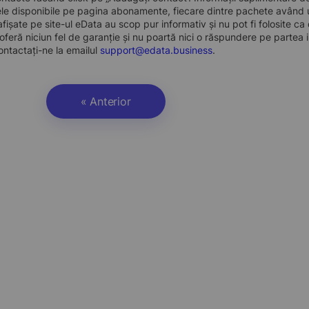
e disponibile pe pagina abonamente, fiecare dintre pachete având un
 afișate pe site-ul eData au scop pur informativ și nu pot fi folosite c
oferă niciun fel de garanție și nu poartă nici o răspundere pe partea i
ontactați-ne la emailul
support@edata.business
.
« Anterior