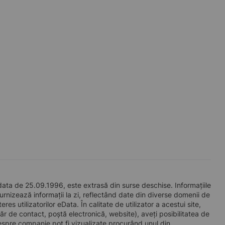
data de 25.09.1996, este extrasă din surse deschise. Informațiile
furnizează informații la zi, reflectând date din diverse domenii de
s utilizatorilor eData. În calitate de utilizator a acestui site,
ăr de contact, poștă electronică, website), aveți posibilitatea de
espre companie pot fi vizualizate procurând unul din