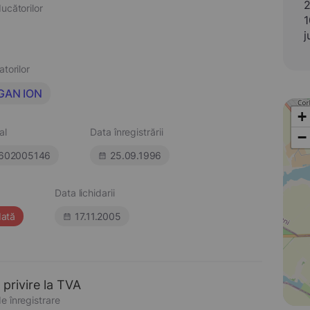
2
ucătorilor
1
j
atorilor
GAN ION
+
al
Data înregistrării
−
602005146
25.09.1996
Data lichidarii
dată
17.11.2005
 privire la TVA
e înregistrare