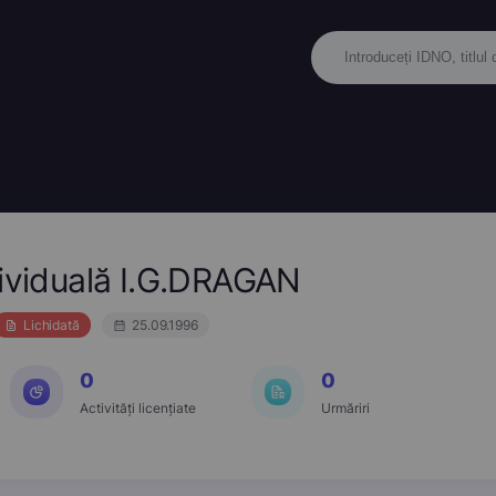
dividuală I.G.DRAGAN
Lichidată
25.09.1996
0
0
Activități licențiate
Urmăriri