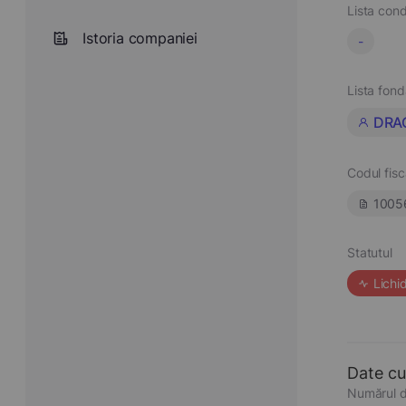
Lista cond
Istoria companiei
-
Lista fond
DRA
Codul fisc
1005
Statutul
Lichi
Date cu
Numărul d