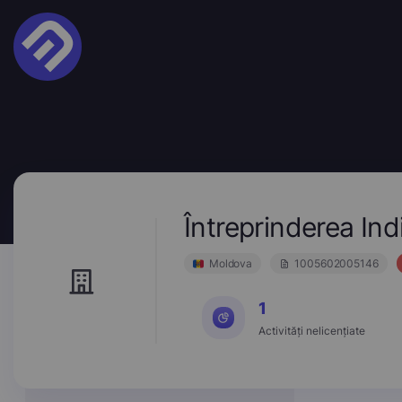
Întreprinderea In
Moldova
1005602005146
1
Activități nelicențiate