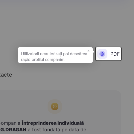
×
PDF
tacte
Compania
Întreprinderea Individuală
I.G.DRAGAN
a fost fondată pe data de