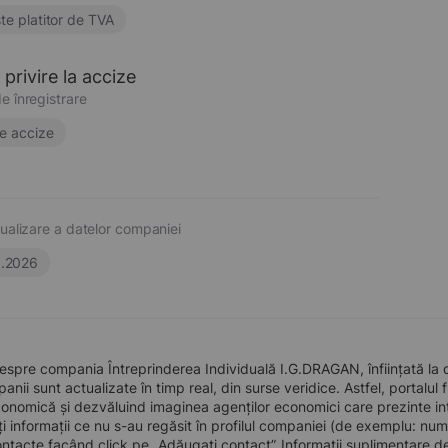
te platitor de TVA
privire la accize
e înregistrare
e accize
ualizare a datelor companiei
6.2026
espre compania Întreprinderea Individuală I.G.DRAGAN, înființată la 
nii sunt actualizate în timp real, din surse veridice. Astfel, portalul 
conomică și dezvăluind imaginea agenților economici care prezinte intere
i informații ce nu s-au regăsit în profilul companiei (de exemplu: num
tacte facând click pe „Adăugați contact”. Informații suplimentare d