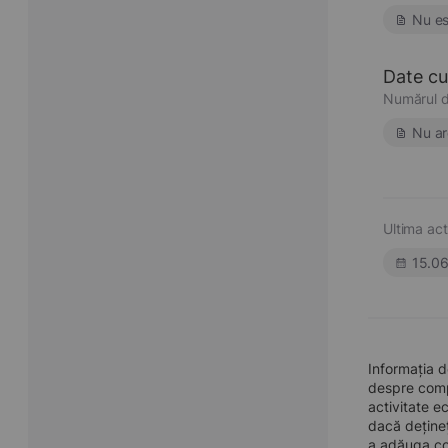
Nu es
Date cu 
Numărul d
Nu ar
Ultima act
15.0
Informația d
despre compa
activitate e
dacă dețineț
a adăuga con