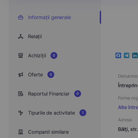
Informații generale
Relații
Achiziții
0
Faceboo
Teleg
Li
Oferte
0
Denumire
Întrepri
Raportul Financiar
0
Forma orga
Alte într
Tipurile de activitate
1
Adresa
Bălţi, st
Companii similare