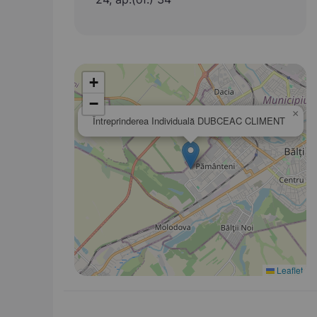
+
−
×
Întreprinderea Individuală DUBCEAC CLIMENT
Leaflet