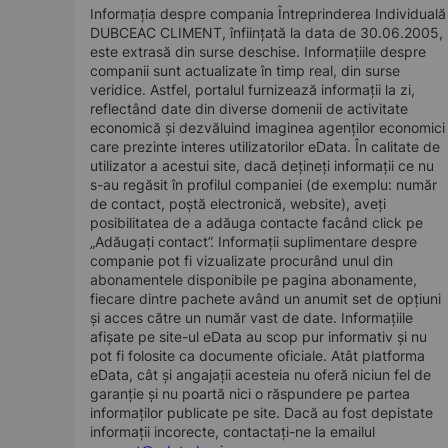
Informația despre compania Întreprinderea Individuală
DUBCEAC CLIMENT, înființată la data de 30.06.2005,
este extrasă din surse deschise. Informațiile despre
companii sunt actualizate în timp real, din surse
veridice. Astfel, portalul furnizează informații la zi,
reflectând date din diverse domenii de activitate
economică și dezvăluind imaginea agenților economici
care prezinte interes utilizatorilor eData. În calitate de
utilizator a acestui site, dacă dețineți informații ce nu
s-au regăsit în profilul companiei (de exemplu: număr
de contact, poștă electronică, website), aveți
posibilitatea de a adăuga contacte facând click pe
„Adăugați contact”. Informații suplimentare despre
companie pot fi vizualizate procurând unul din
abonamentele disponibile pe pagina abonamente,
fiecare dintre pachete având un anumit set de opțiuni
și acces către un număr vast de date. Informațiile
afișate pe site-ul eData au scop pur informativ și nu
pot fi folosite ca documente oficiale. Atât platforma
eData, cât și angajații acesteia nu oferă niciun fel de
garanție și nu poartă nici o răspundere pe partea
informaților publicate pe site. Dacă au fost depistate
informații incorecte, contactați-ne la emailul