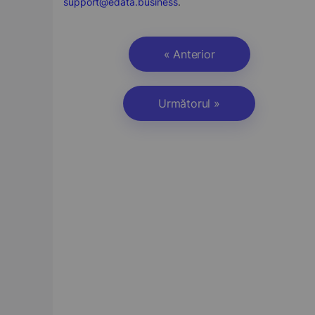
support@edata.business
.
« Anterior
Următorul »