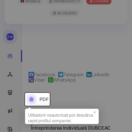
Moldova
1005602005777
Lichidată
30.06.2005
Facebook
Telegram
LinkedIn
Viber
WhatsApp
0
PDF
×
0
Denumirea completă
Întreprinderea Individuală DUBCEAC
0