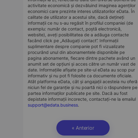
activitate economică și dezvăluind imaginea agenților
economici care prezinte interes utilizatorilor eData. În
calitate de utilizator a acestui site, dacă dețineți
informații ce nu s-au regăsit în profilul companiei (de
exemplu: număr de contact, poștă electronică,
website), aveți posibilitatea de a adăuga contacte
facând click pe „Adăugați contact”. Informații
suplimentare despre companie pot fi vizualizate
procurând unul din abonamentele disponibile pe
pagina abonamente, fiecare dintre pachete având un
anumit set de opțiuni și acces către un număr vast de
date. Informațiile afișate pe site-ul eData au scop pur
informativ și nu pot fi folosite ca documente oficiale.
Atât platforma eData, cât și angajații acesteia nu oferă
niciun fel de garanție și nu poartă nici o răspundere pe
partea informaților publicate pe site. Dacă au fost
depistate informații incorecte, contactați-ne la emailul
support@edata.business
.
« Anterior