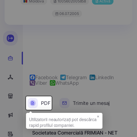
Moldova
1005602005858
Activă
06.07.2005
Facebook
Telegram
LinkedIn
Viber
WhatsApp
0
PDF
Trimite un mesaj
×
0
Denumirea completă
Societatea Comercială FRIMIAN - NET
2