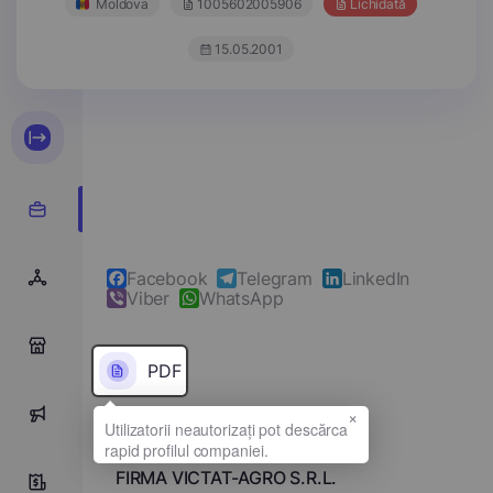
Moldova
1005602005906
Lichidată
15.05.2001
Facebook
Telegram
LinkedIn
Viber
WhatsApp
0
PDF
×
0
Denumirea completă
FIRMA VICTAT-AGRO S.R.L.
0