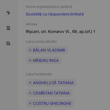
Forma organizatorico-juridică
7
Societăţi cu răspundere limitată
Adresa
Rîşcani, str. Komarov Vl., 69, ap.(of.) 1
Lista conducătorilor
BĂLAN VLADIMIR
MÎNDRU INGA
Lista fondatorilor
ANGHELUŢĂ TATIANA
CEMÎRTAN TATIANA
COSTRU GHEORGHE