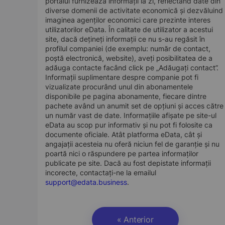
portalul furnizează informații la zi, reflectând date din
diverse domenii de activitate economică și dezvăluind
imaginea agenților economici care prezinte interes
utilizatorilor eData. În calitate de utilizator a acestui
site, dacă dețineți informații ce nu s-au regăsit în
profilul companiei (de exemplu: număr de contact,
poștă electronică, website), aveți posibilitatea de a
adăuga contacte facând click pe „Adăugați contact”.
Informații suplimentare despre companie pot fi
vizualizate procurând unul din abonamentele
disponibile pe pagina abonamente, fiecare dintre
pachete având un anumit set de opțiuni și acces către
un număr vast de date. Informațiile afișate pe site-ul
eData au scop pur informativ și nu pot fi folosite ca
documente oficiale. Atât platforma eData, cât și
angajații acesteia nu oferă niciun fel de garanție și nu
poartă nici o răspundere pe partea informaților
publicate pe site. Dacă au fost depistate informații
incorecte, contactați-ne la emailul
support@edata.business
.
« Anterior