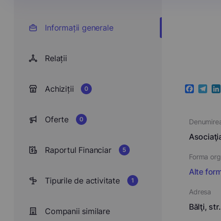
Informații generale
Relații
Achiziții
0
Faceboo
Teleg
Li
Oferte
0
Denumire
Asociaţi
Raportul Financiar
5
Forma orga
Alte form
Tipurile de activitate
1
Adresa
Bălţi, st
Companii similare