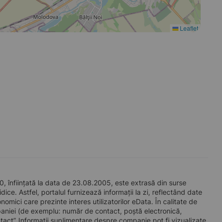
Leaflet
 înființată la data de 23.08.2005, este extrasă din surse
ice. Astfel, portalul furnizează informații la zi, reflectând date
mici care prezinte interes utilizatorilor eData. În calitate de
companiei (de exemplu: număr de contact, poștă electronică,
act”. Informații suplimentare despre companie pot fi vizualizate