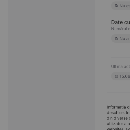
Nu es
Date cu 
Numărul d
Nu ar
Ultima act
15.0
Informația 
deschise. In
din diverse 
utilizator a
website), av