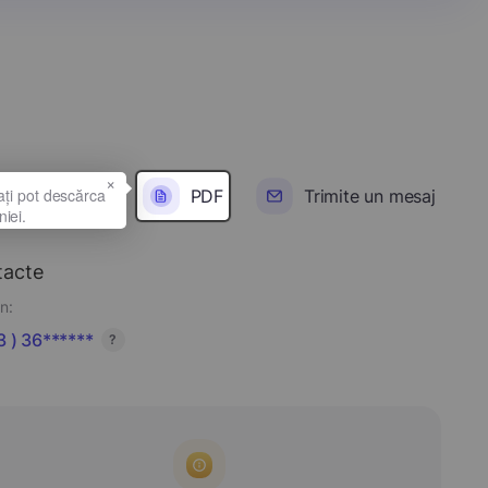
×
PDF
Trimite un mesaj
tacte
n:
 ) 36******
?