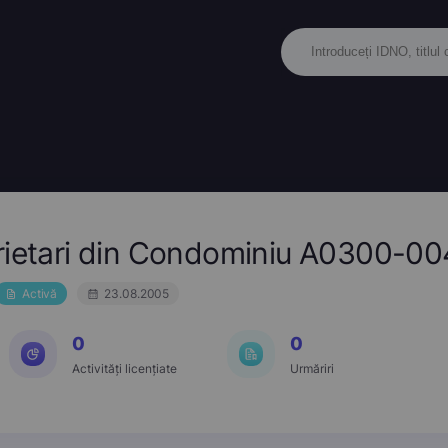
prietari din Condominiu A0300-0
Activă
23.08.2005
0
0
Activități licențiate
Urmăriri