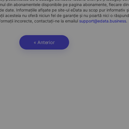
nul din abonamentele disponibile pe pagina abonamente, fiecare dint
e date. Informațiile afișate pe site-ul eData au scop pur informativ și
ații acesteia nu oferă niciun fel de garanție și nu poartă nici o răspun
formații incorecte, contactați-ne la emailul
support@edata.business
.
« Anterior