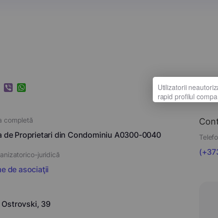
k
ram
nkedIn
Viber
WhatsApp
a completă
Con
a de Proprietari din Condominiu A0300-0040
Telefo
(+373
nizatorico-juridică
e de asociaţii
r. Ostrovski, 39