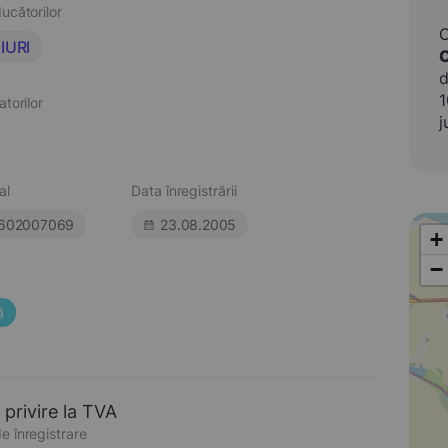
ucătorilor
IURI
d
1
atorilor
j
al
Data înregistrării
602007069
23.08.2005
+
−
ă
 privire la TVA
e înregistrare