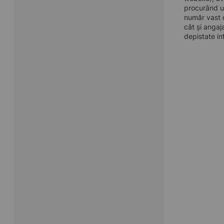
procurând u
număr vast d
cât și angaj
depistate in