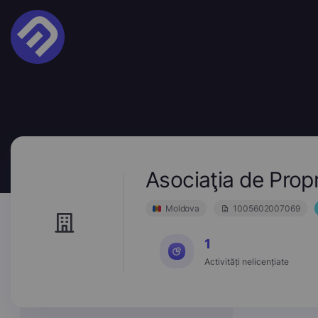
Asociaţia de Pro
Moldova
1005602007069
1
Activități nelicențiate