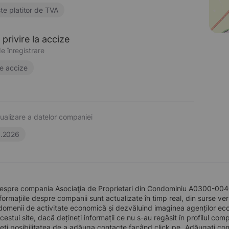
te platitor de TVA
privire la accize
e înregistrare
e accize
ualizare a datelor companiei
6.2026
despre compania Asociaţia de Proprietari din Condominiu A0300-0040,
formațiile despre companii sunt actualizate în timp real, din surse verid
domenii de activitate economică și dezvăluind imaginea agenților econo
 acestui site, dacă dețineți informații ce nu s-au regăsit în profilul 
eți posibilitatea de a adăuga contacte facând click pe „Adăugați cont