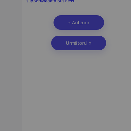
support@edata.business
.
« Anterior
Următorul »