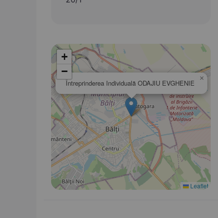
+
−
×
Întreprinderea Individuală ODAJIU EVGHENIE
Leaflet