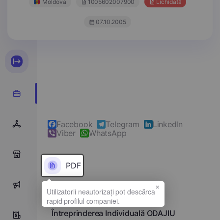
Moldova
1005602007900
Lichidată
07.10.2005
Facebook
Telegram
LinkedIn
Viber
WhatsApp
0
PDF
×
0
Denumirea completă
Întreprinderea Individuală ODAJIU
0