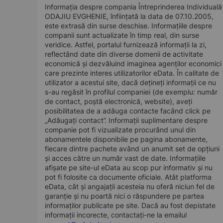
Informația despre compania Întreprinderea Individuală
ODAJIU EVGHENIE, înființată la data de 07.10.2005,
este extrasă din surse deschise. Informațiile despre
companii sunt actualizate în timp real, din surse
veridice. Astfel, portalul furnizează informații la zi,
reflectând date din diverse domenii de activitate
economică și dezvăluind imaginea agenților economici
care prezinte interes utilizatorilor eData. În calitate de
utilizator a acestui site, dacă dețineți informații ce nu
s-au regăsit în profilul companiei (de exemplu: număr
de contact, poștă electronică, website), aveți
posibilitatea de a adăuga contacte facând click pe
„Adăugați contact”. Informații suplimentare despre
companie pot fi vizualizate procurând unul din
abonamentele disponibile pe pagina abonamente,
fiecare dintre pachete având un anumit set de opțiuni
și acces către un număr vast de date. Informațiile
afișate pe site-ul eData au scop pur informativ și nu
pot fi folosite ca documente oficiale. Atât platforma
eData, cât și angajații acesteia nu oferă niciun fel de
garanție și nu poartă nici o răspundere pe partea
informaților publicate pe site. Dacă au fost depistate
informații incorecte, contactați-ne la emailul