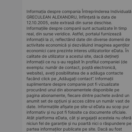
Informația despre compania Întreprinderea Individuală
GRECULEAN ALEXANDRU, înființată la data de
12.10.2005, este extrasă din surse deschise.
Informațiile despre companii sunt actualizate în timp
real, din surse veridice. Astfel, portalul furnizează
informații la zi, reflectând date din diverse domenii de
activitate economică și dezvăluind imaginea agenților
economici care prezinte interes utilizatorilor eData. În
calitate de utilizator a acestui site, dacă dețineți
informații ce nu s-au regăsit în profilul companiei (de
exemplu: număr de contact, poștă electronică,
website), aveți posibilitatea de a adăuga contacte
facând click pe „Adăugați contact”. Informații
suplimentare despre companie pot fi vizualizate
procurând unul din abonamentele disponibile pe
pagina abonamente, fiecare dintre pachete având un
anumit set de opțiuni și acces către un număr vast de
date. Informațiile afișate pe site-ul eData au scop pur
informativ și nu pot fi folosite ca documente oficiale.
Atât platforma eData, cât și angajații acesteia nu oferă
niciun fel de garanție și nu poartă nici o răspundere pe
partea informaților publicate pe site. Dacă au fost