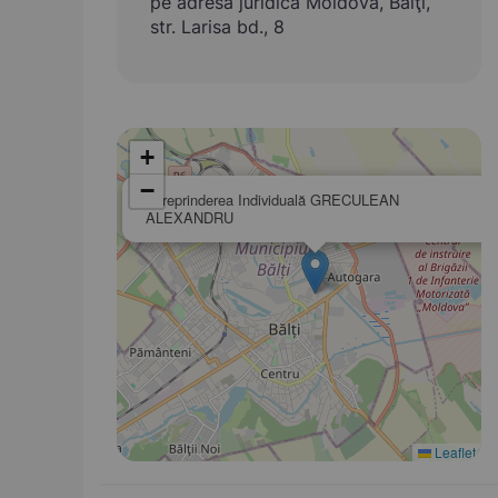
pe adresa juridică Moldova, Bălţi,
str. Larisa bd., 8
+
−
Întreprinderea Individuală GRECULEAN
ALEXANDRU
Leaflet