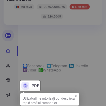
Moldova
1005602008066
Lichidată
12.10.2005
Facebook
Telegram
LinkedIn
Viber
WhatsApp
0
PDF
×
0
Denumirea completă