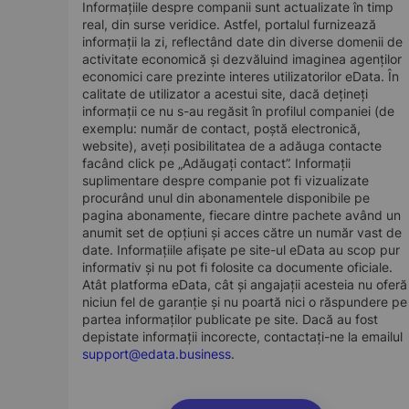
Informațiile despre companii sunt actualizate în timp
real, din surse veridice. Astfel, portalul furnizează
informații la zi, reflectând date din diverse domenii de
activitate economică și dezvăluind imaginea agenților
economici care prezinte interes utilizatorilor eData. În
calitate de utilizator a acestui site, dacă dețineți
informații ce nu s-au regăsit în profilul companiei (de
exemplu: număr de contact, poștă electronică,
website), aveți posibilitatea de a adăuga contacte
facând click pe „Adăugați contact”. Informații
suplimentare despre companie pot fi vizualizate
procurând unul din abonamentele disponibile pe
pagina abonamente, fiecare dintre pachete având un
anumit set de opțiuni și acces către un număr vast de
date. Informațiile afișate pe site-ul eData au scop pur
informativ și nu pot fi folosite ca documente oficiale.
Atât platforma eData, cât și angajații acesteia nu oferă
niciun fel de garanție și nu poartă nici o răspundere pe
partea informaților publicate pe site. Dacă au fost
depistate informații incorecte, contactați-ne la emailul
support@edata.business
.