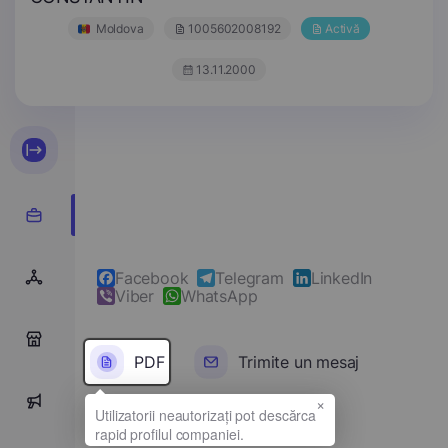
Moldova
1005602008192
Activă
13.11.2000
Facebook
Telegram
LinkedIn
Viber
WhatsApp
0
PDF
Trimite un mesaj
×
0
Denumirea completă