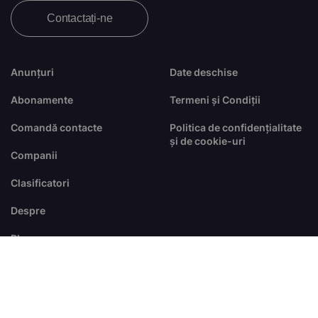
Contactați-ne
Anunțuri
Date deschise
Abonamente
Termeni și Condiții
Comandă contacte
Politica de confidențialitate
și de cookie-uri
Companii
Clasificatori
Despre
Blog
FAQ
© Toate drepturile sunt rezervate
dezvoltat de
RTS