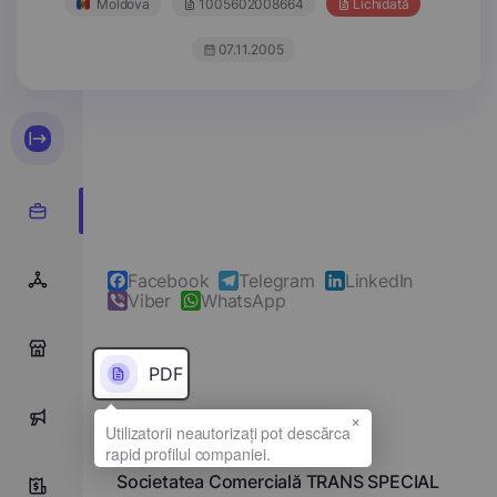
Moldova
1005602008664
Lichidată
07.11.2005
Facebook
Telegram
LinkedIn
Viber
WhatsApp
0
PDF
×
0
Denumirea completă
Societatea Comercială TRANS SPECIAL
0