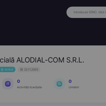
cială ALODIAL-COM S.R.L.
Activă
22.11.2005
0
0
Activități licențiate
Urmăriri