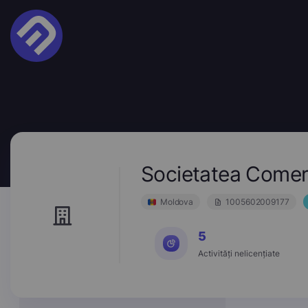
Societatea Comer
Moldova
1005602009177
5
Activități nelicențiate