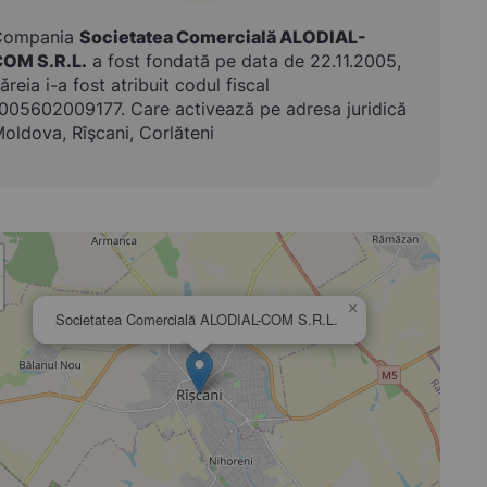
Compania
Societatea Comercială ALODIAL-
OM S.R.L.
a fost fondată pe data de 22.11.2005,
ăreia i-a fost atribuit codul fiscal
005602009177. Care activează pe adresa juridică
oldova, Rîşcani, Corlăteni
×
Societatea Comercială ALODIAL-COM S.R.L.