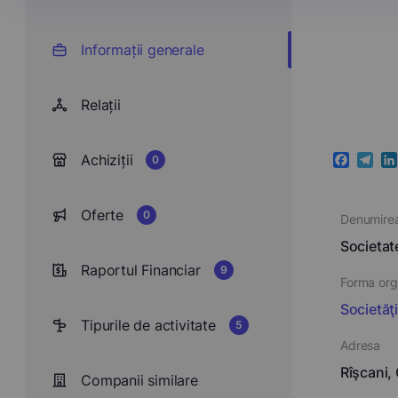
Informații generale
Relații
Achiziții
0
Faceboo
Teleg
Li
Oferte
0
Denumire
Societa
Raportul Financiar
9
Forma orga
Societăţ
Tipurile de activitate
5
Adresa
Rîşcani,
Companii similare