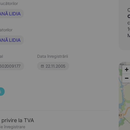
ucătorilor
NĂ LIDIA
C
c
1
atorilor
M
NĂ LIDIA
al
Data înregistrării
602009177
22.11.2005
+
−
ă
 privire la TVA
e înregistrare