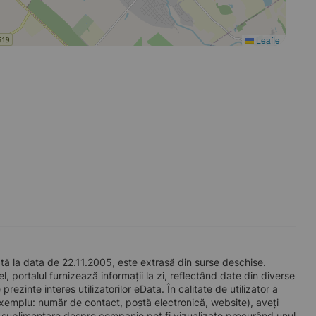
Leaflet
ă la data de 22.11.2005, este extrasă din surse deschise.
l, portalul furnizează informații la zi, reflectând date din diverse
zinte interes utilizatorilor eData. În calitate de utilizator a
e exemplu: număr de contact, poștă electronică, website), aveți
i suplimentare despre companie pot fi vizualizate procurând unul