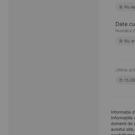
Nu es
Date cu 
Numărul d
Nu ar
Ultima act
15.0
Informația 
Informațiile
domenii de a
acestui site
posibilitate