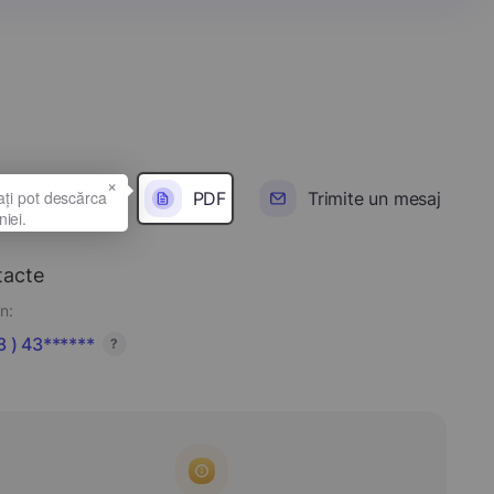
×
PDF
Trimite un mesaj
tacte
n:
 ) 43******
?