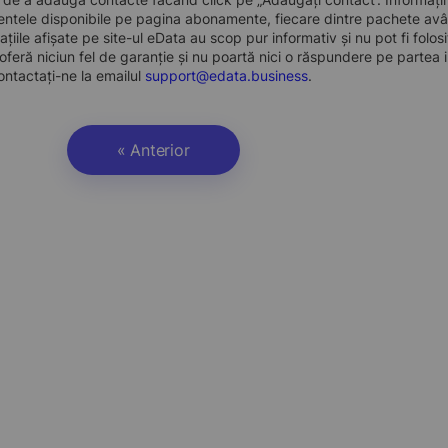
ntele disponibile pe pagina abonamente, fiecare dintre pachete avân
ațiile afișate pe site-ul eData au scop pur informativ și nu pot fi folo
oferă niciun fel de garanție și nu poartă nici o răspundere pe partea i
ontactați-ne la emailul
support@edata.business
.
« Anterior