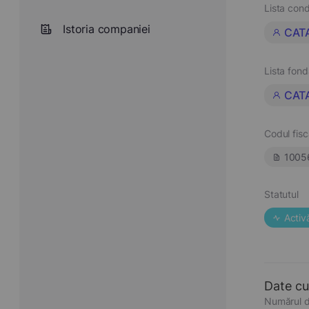
Lista cond
Istoria companiei
CATA
Lista fond
CATA
Codul fisc
1005
Statutul
Activ
Date cu
Numărul d