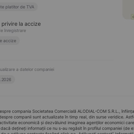
te platitor de TVA
privire la accize
e înregistrare
e accize
ualizare a datelor companiei
6.2026
despre compania Societatea Comercială ALODIAL-COM S.R.L., înființat
 despre companii sunt actualizate în timp real, din surse veridice. Astfe
ctivitate economică și dezvăluind imaginea agenților economici care pre
, dacă dețineți informații ce nu s-au regăsit în profilul companiei (d
a de a adăuga contacte facând click pe „Adăugați contact”. Informați