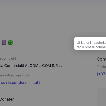
k
ram
nkedIn
Viber
WhatsApp
a completă
Con
tea Comercială ALODIAL-COM S.R.L.
Telefo
(+373
nizatorico-juridică
i cu răspundere limitată
 Corlăteni