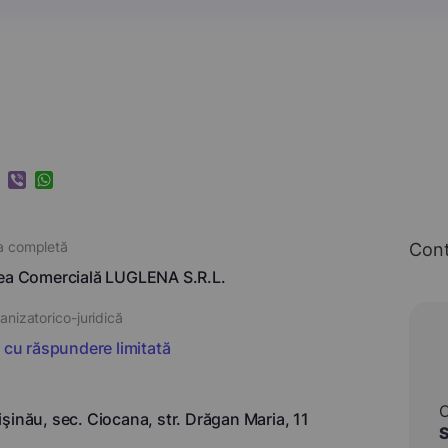
k
ram
nkedIn
Viber
WhatsApp
a completă
Con
ea Comercială LUGLENA S.R.L.
nizatorico-juridică
i cu răspundere limitată
şinău, sec. Ciocana, str. Drăgan Maria, 11
S