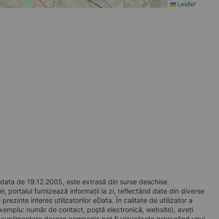
Leaflet
data de 19.12.2005, este extrasă din surse deschise.
l, portalul furnizează informații la zi, reflectând date din diverse
zinte interes utilizatorilor eData. În calitate de utilizator a
e exemplu: număr de contact, poștă electronică, website), aveți
i suplimentare despre companie pot fi vizualizate procurând unul