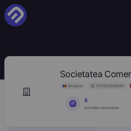
Societatea Comer
Moldova
1005602009546
5
Activități nelicențiate