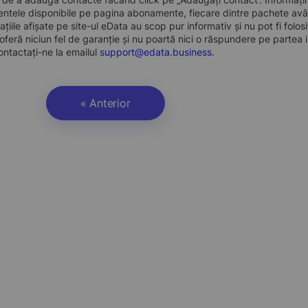
ntele disponibile pe pagina abonamente, fiecare dintre pachete avân
ațiile afișate pe site-ul eData au scop pur informativ și nu pot fi folo
oferă niciun fel de garanție și nu poartă nici o răspundere pe partea i
ontactați-ne la emailul
support@edata.business
.
« Anterior