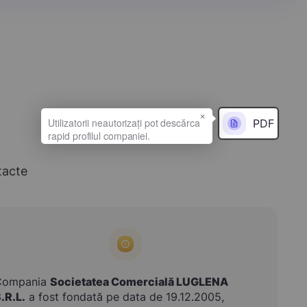
×
PDF
tacte
Compania
Societatea Comercială LUGLENA
.R.L.
a fost fondată pe data de 19.12.2005,