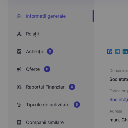
Informații generale
Relații
Achiziții
0
Faceboo
Teleg
Li
Oferte
0
Denumire
Societat
Raportul Financiar
0
Forma orga
Societăţ
Tipurile de activitate
5
Adresa
mun. Chi
Companii similare