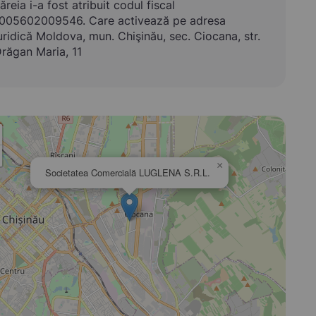
ăreia i-a fost atribuit codul fiscal
005602009546. Care activează pe adresa
uridică Moldova, mun. Chişinău, sec. Ciocana, str.
răgan Maria, 11
×
Societatea Comercială LUGLENA S.R.L.