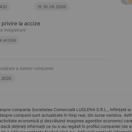
420
30.08.2006
privire la accize
e înregistrare
e accize
ualizare a datelor companiei
6.2026
espre compania Societatea Comercială LUGLENA S.R.L., înființată la 
 despre companii sunt actualizate în timp real, din surse veridice. Astfe
ctivitate economică și dezvăluind imaginea agenților economici care pre
, dacă dețineți informații ce nu s-au regăsit în profilul companiei (d
a de a adăuga contacte facând click pe „Adăugați contact”. Informați