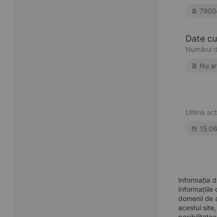
7900
Date cu 
Numărul d
Nu ar
Ultima act
15.0
Informația d
Informațiile
domenii de a
acestui site
posibilitate