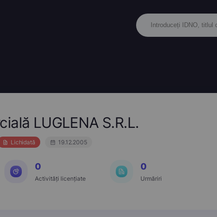
cială LUGLENA S.R.L.
Lichidată
19.12.2005
0
0
Activități licențiate
Urmăriri