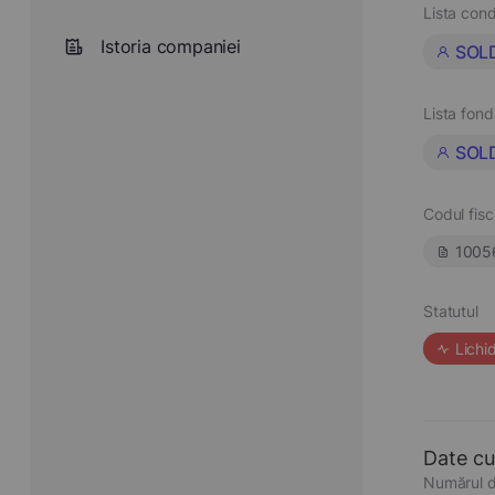
Lista cond
Istoria companiei
SOL
Lista fond
SOL
Codul fisc
1005
Statutul
Lichi
Date cu
Numărul d