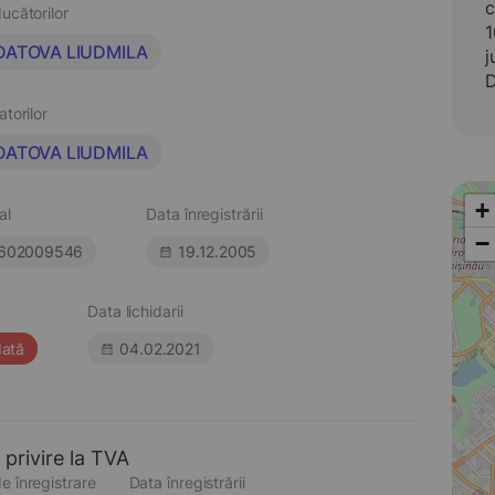
c
ucătorilor
1
DATOVA LIUDMILA
j
D
atorilor
DATOVA LIUDMILA
+
al
Data înregistrării
−
602009546
19.12.2005
Data lichidarii
dată
04.02.2021
 privire la TVA
e înregistrare
Data înregistrării