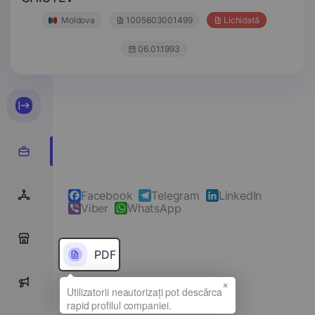
Moldova
1005603001499
Lichidată
06.01.1993
Facebook
Telegram
LinkedIn
Viber
WhatsApp
0
PDF
×
0
Denumirea completă