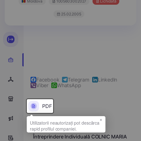
Moldova
1005603002027
Lichidată
25.02.2005
Facebook
Telegram
LinkedIn
Viber
WhatsApp
0
PDF
×
0
Denumirea completă
Întreprindere Individuală COLNIC MARIA
0