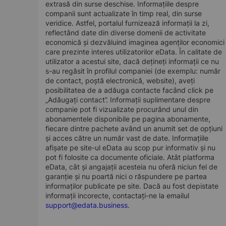
extrasă din surse deschise. Informațiile despre
companii sunt actualizate în timp real, din surse
veridice. Astfel, portalul furnizează informații la zi,
reflectând date din diverse domenii de activitate
economică și dezvăluind imaginea agenților economici
care prezinte interes utilizatorilor eData. În calitate de
utilizator a acestui site, dacă dețineți informații ce nu
s-au regăsit în profilul companiei (de exemplu: număr
de contact, poștă electronică, website), aveți
posibilitatea de a adăuga contacte facând click pe
„Adăugați contact”. Informații suplimentare despre
companie pot fi vizualizate procurând unul din
abonamentele disponibile pe pagina abonamente,
fiecare dintre pachete având un anumit set de opțiuni
și acces către un număr vast de date. Informațiile
afișate pe site-ul eData au scop pur informativ și nu
pot fi folosite ca documente oficiale. Atât platforma
eData, cât și angajații acesteia nu oferă niciun fel de
garanție și nu poartă nici o răspundere pe partea
informaților publicate pe site. Dacă au fost depistate
informații incorecte, contactați-ne la emailul
support@edata.business
.