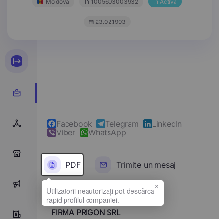
Moldova
1005603003932
Activă
23.02.1993
Facebook
Telegram
LinkedIn
Viber
WhatsApp
0
PDF
Trimite un mesaj
×
0
Denumirea completă
FIRMA PRIGON SRL
2