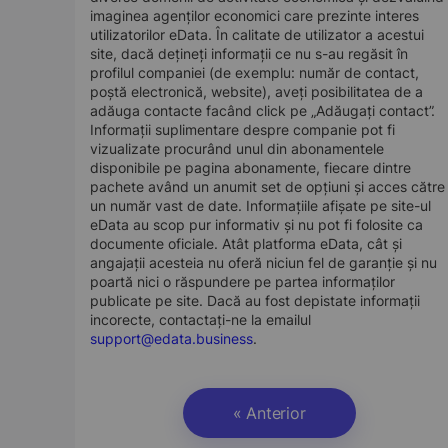
imaginea agenților economici care prezinte interes
utilizatorilor eData. În calitate de utilizator a acestui
site, dacă dețineți informații ce nu s-au regăsit în
profilul companiei (de exemplu: număr de contact,
poștă electronică, website), aveți posibilitatea de a
adăuga contacte facând click pe „Adăugați contact”.
Informații suplimentare despre companie pot fi
vizualizate procurând unul din abonamentele
disponibile pe pagina abonamente, fiecare dintre
pachete având un anumit set de opțiuni și acces către
un număr vast de date. Informațiile afișate pe site-ul
eData au scop pur informativ și nu pot fi folosite ca
documente oficiale. Atât platforma eData, cât și
angajații acesteia nu oferă niciun fel de garanție și nu
poartă nici o răspundere pe partea informaților
publicate pe site. Dacă au fost depistate informații
incorecte, contactați-ne la emailul
support@edata.business
.
« Anterior