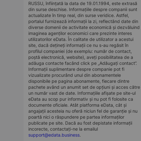
RUSSU, înființată la data de 19.01.1994, este extrasă
din surse deschise. Informațiile despre companii sunt
actualizate în timp real, din surse veridice. Astfel,
portalul furnizează informații la zi, reflectând date din
diverse domenii de activitate economică și dezvăluind
imaginea agenților economici care prezinte interes
utilizatorilor eData. În calitate de utilizator a acestui
site, dacă dețineți informații ce nu s-au regăsit în
profilul companiei (de exemplu: număr de contact,
poștă electronică, website), aveți posibilitatea de a
adăuga contacte facând click pe „Adăugați contact”.
Informații suplimentare despre companie pot fi
vizualizate procurând unul din abonamentele
disponibile pe pagina abonamente, fiecare dintre
pachete având un anumit set de opțiuni și acces către
un număr vast de date. Informațiile afișate pe site-ul
eData au scop pur informativ și nu pot fi folosite ca
documente oficiale. Atât platforma eData, cât și
angajații acesteia nu oferă niciun fel de garanție și nu
poartă nici o răspundere pe partea informaților
publicate pe site. Dacă au fost depistate informații
incorecte, contactați-ne la emailul
support@edata.business
.