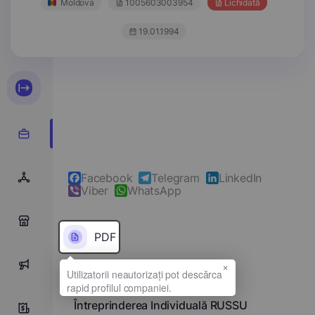
Moldova
1005603003954
Lichidată
19.01.1994
Facebook
Telegram
LinkedIn
Viber
WhatsApp
0
PDF
×
0
Denumirea completă
Întreprinderea Individuală RUSSU
0